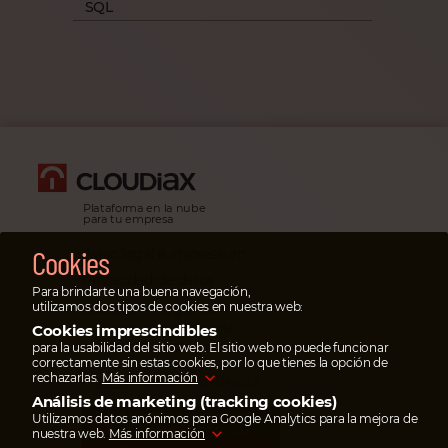
SQL
Plataforma en la nube
para tu empresa
Cookies
Aviso legal e impressum
Privacidad de datos
Para brindarte una buena navegación,
utilizamos dos tipos de cookies en nuestra web:
Casos de emergencia
En casos de emergencia
Cookies imprescindibles
escribe un ticket
para la usabilidad del sitio web. El sitio web no puede funcionar
correctamente sin estas cookies, por lo que tienes la opción de
en el portal de servicios
rechazarlas.
Más información
o
llama
nuestra línea directa.
Análisis de marketing (tracking cookies)
AHORRA HASTA 95%
Utilizamos datos anónimos para Google Analytics para la mejora de
EN TRANSFERENCIAS
nuestra web.
Más información