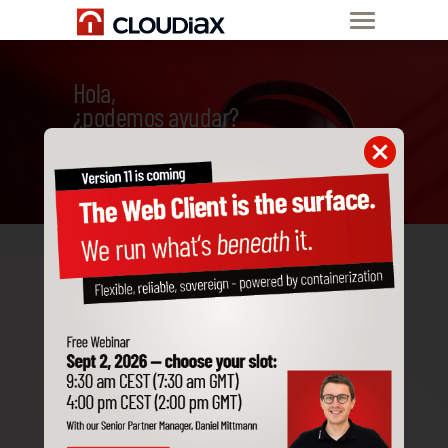
Hola,
¿podemos ayudar?
Soporte a través de
llamada de
emergencia
Puedes comunicarte con tu
equipo de soporte 24/7/365 a