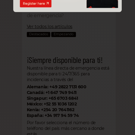
través de la línea directa de
emergencia. ¿Qué es un caso
de emergencia?
Ver todos los artículos
Destacados
Empezando
¡Siempre disponible para ti!
Nuestra línea directa de emergencia está
disponible para ti 24/7/365 para
incidencias a través del
Alemania: +49 2822 7131 600
Canadá: +1 647 749 9411
Singapur: +65 6703 6841
México: +52 55 1036 1202
Kenia: +254 20 7641162
España: +34 917 94 59 74
Por favor selecciona el número de
teléfono del país más cercano a donde
estás.