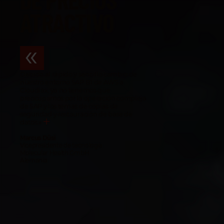
ATRACTIVO
Debido al rápido y sencillo cambio de
nuestro entorno SAP B1 de AWS a
Cloudiax, ya no tenemos que
preocuparnos por la operación compleja
de SAP y los temas de copias de
seguridad y restauración de base de
datos.
»
Marcus Düsi
Vicepresidente de tecnología
Molecular Health GmbH
Alemania