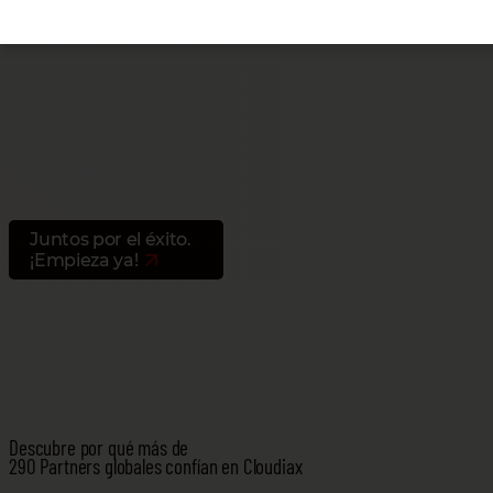
QUÉ DICEN NUESTROS
PARTNERS
Juntos por el éxito.
¡Empieza ya!
Descubre por qué más de
290 Partners globales confían en Cloudiax