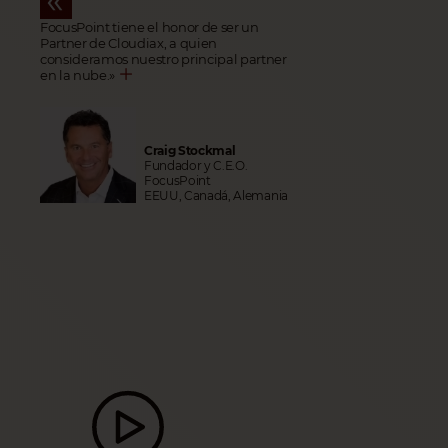
FocusPoint tiene el honor de ser un
Partner de Cloudiax, a quien
consideramos nuestro principal partner
en la nube.
»
Craig Stockmal
Fundador y C.E.O.
FocusPoint
EEUU, Canadá, Alemania