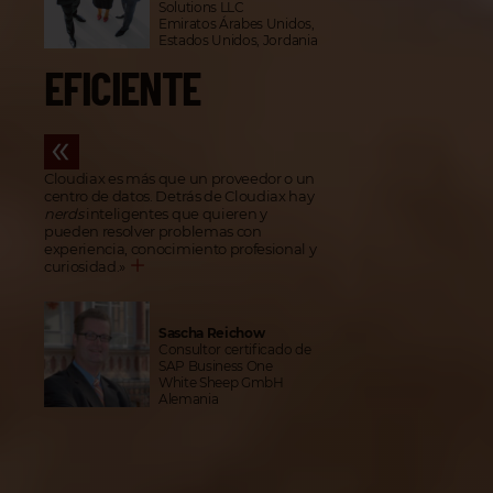
Solutions LLC
Emiratos Árabes Unidos,
Estados Unidos, Jordania
EFICIENTE
Cloudiax es más que un proveedor o un
centro de datos. Detrás de Cloudiax hay
nerds
inteligentes que quieren y
pueden resolver problemas con
experiencia, conocimiento profesional y
curiosidad.
»
Sascha Reichow
Consultor certificado de
SAP Business One
White Sheep GmbH
Alemania