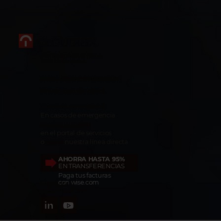
Plataforma en la nube
para tu empresa
Aviso legal e impressum
Privacidad de datos
Casos de emergencia
En casos de emergencia
escribe un ticket
en el portal de servicios
o
llama
nuestra línea directa.
AHORRA HASTA 95%
EN TRANSFERENCIAS
Paga tus facturas
con wise.com
Síguenos y
quédate al día