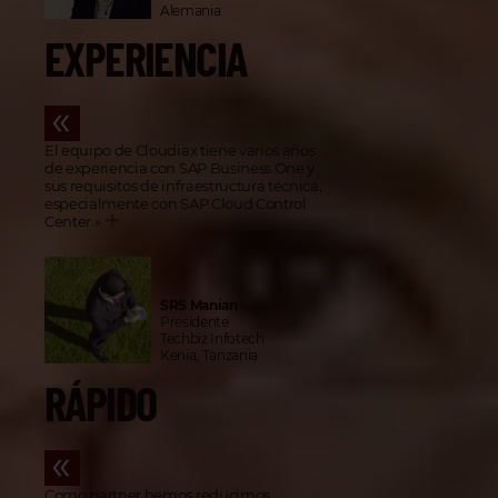
Alemania
EXPERIENCIA
El equipo de Cloudiax tiene varios años
de experiencia con SAP Business One y
sus requisitos de infraestructura técnica,
especialmente con SAP Cloud Control
Center.
»
SRS Manian
Presidente
Techbiz Infotech
Kenia, Tanzania
RÁPIDO
Como partner hemos reducimos