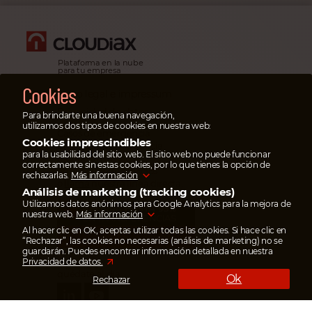
Plataforma en la nube
para tu empresa
Cookies
Aviso legal e impressum
Privacidad de datos
Para brindarte una buena navegación,
utilizamos dos tipos de cookies en nuestra web:
Casos de emergencia
Cookies imprescindibles
En casos de emergencia
para la usabilidad del sitio web. El sitio web no puede funcionar
escribe un ticket
correctamente sin estas cookies, por lo que tienes la opción de
en el portal de servicios
rechazarlas.
Más información
o
llama
nuestra línea directa.
Análisis de marketing (tracking cookies)
Utilizamos datos anónimos para Google Analytics para la mejora de
AHORRA HASTA 95%
nuestra web.
Más información
EN TRANSFERENCIAS
Al hacer clic en OK, aceptas utilizar todas las cookies. Si hace clic en
Paga tus facturas
“Rechazar”, las cookies no necesarias (análisis de marketing) no se
con wise.com
guardarán. Puedes encontrar información detallada en nuestra
Privacidad de datos.
Síguenos y
quédate al día
Ok
Rechazar