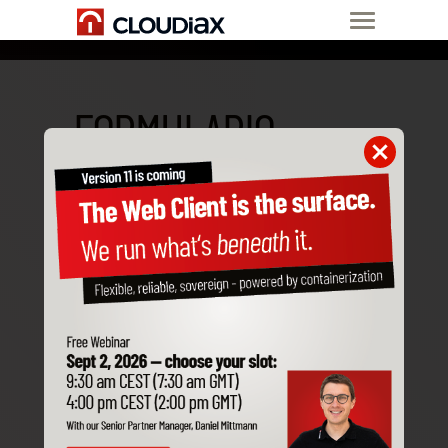
FORMULARIO
DE PEDIDO
Por favor, selecciona primero
el producto que deseas pedir:
SAP Business One en la Nube
Servidor de Aplicaciones
Servidor IA
LLM Administrado