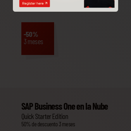
-50%
3 meses
SAP Business One en la Nube
Quick Starter Edition
50% de descuento 3 meses