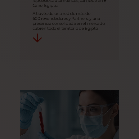
repuestos automotrices, con sede en El
Cairo, Egipto.
A través de una red de más de
600 revendedores y Partners, y una
presencia consolidada en el mercado,
cubren todo el territorio de Egipto.
Acceso solo desde máquinas
locales o la red de la oficina, lo que
restringía el trabajo remoto o las
operaciones en sitio.
Trabajadores
Requería inversión en servidores
locales, copias de seguridad y
actualizaciones de hardware
regulares.
Los servidores locales eran más