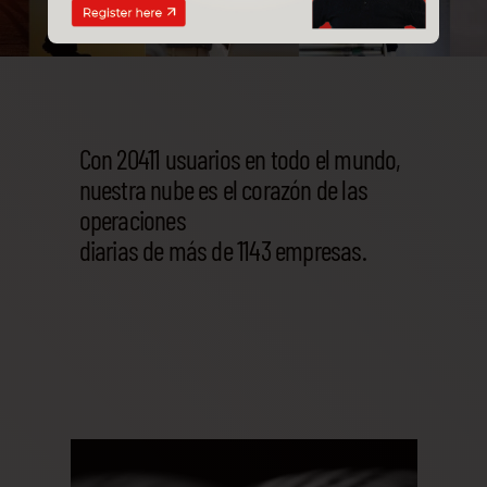
Con 20411 usuarios en todo el mundo,
nuestra nube es el corazón de las
operaciones
diarias de más de 1143 empresas.