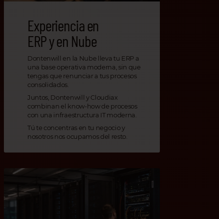
Experiencia en
ERP y en Nube
Dontenwill en la Nube lleva tu ERP a
una base operativa moderna, sin que
tengas que renunciar a tus procesos
consolidados.
Juntos, Dontenwill y Cloudiax
combinan el know-how de procesos
con una infraestructura IT moderna.
Tú te concentras en tu negocio y
nosotros nos ocupamos del resto.