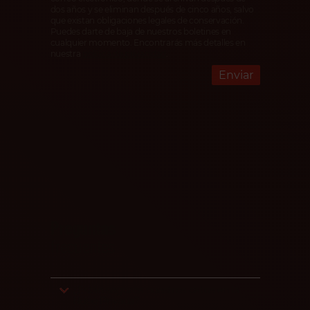
dos años y se eliminan después de cinco años, salvo
que existan obligaciones legales de conservación.
Puedes darte de baja de nuestros boletines en
cualquier momento. Encontrarás más detalles en
nuestra
política de privacidad
.
Enviar
Preguntas
frecuentes
¿Están seguros nuestros datos en la
Nube Privada?