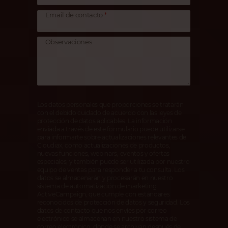
Email de contacto
Observaciones
Los datos personales que proporciones se tratarán
con el debido cuidado de acuerdo con las leyes de
protección de datos aplicables. La información
enviada a través de este formulario puede utilizarse
para informarte sobre actualizaciones relevantes de
Cloudiax, como actualizaciones de productos,
nuevas funciones, webinars, eventos y ofertas
especiales, y también puede ser utilizada por nuestro
equipo de ventas para responder a tu consulta. Los
datos se almacenarán y procesarán en nuestro
sistema de automatización de marketing
ActiveCampaign, que cumple con estándares
reconocidos de protección de datos y seguridad. Los
datos de contacto que nos envíes por correo
electrónico se almacenan en nuestro sistema de
correo electrónico, donde se archivan después de