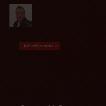
Johnny Morales Leitón
CEO
SME Consultores
Costa Rica
Más referencias