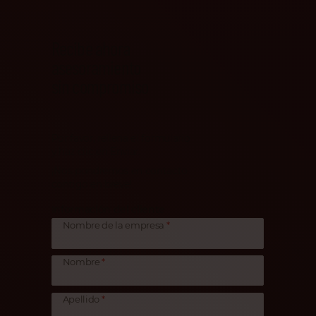
Recibe ahora
asesoramiento
sin compromiso
Por favor, rellena el formulario
y haz clic en Enviar.
¡Nos pondremos en contacto
contigo en breve!
Información del cliente
Nombre de la empresa
Nombre
Apellido