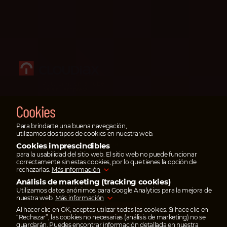
Plataforma en la nube
para tu empresa
Cookies
Aviso legal e impressum
Privacidad de datos
Para brindarte una buena navegación,
utilizamos dos tipos de cookies en nuestra web:
Casos de emergencia
En casos de emergencia
Cookies imprescindibles
escribe un ticket
para la usabilidad del sitio web. El sitio web no puede funcionar
correctamente sin estas cookies, por lo que tienes la opción de
en el portal de servicios
rechazarlas.
Más información
o
llama
nuestra línea directa.
Análisis de marketing (tracking cookies)
AHORRA HASTA 95%
Utilizamos datos anónimos para Google Analytics para la mejora de
EN TRANSFERENCIAS
nuestra web.
Más información
Paga tus facturas
Al hacer clic en OK, aceptas utilizar todas las cookies. Si hace clic en
con wise.com
“Rechazar”, las cookies no necesarias (análisis de marketing) no se
guardarán. Puedes encontrar información detallada en nuestra