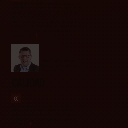
Desde el inicio de nuestra colaboración,
Cloudiax se ha convertido en un Partner
sólido y fiable para JIS Netherland. Lo
que comenzó como una relación
profesional se ha transformado, con los
años, en una colaboración basada en la
confianza, la comunicación abierta y la
constancia.
»
Tonnie Diepenmaat
Director & Propietario
JIS Nederland
CALIDAD
En Cloudiax encontramos rapidez en su
respuesta, empatía hacia nuestras
necesidades y una solución totalmente
alineada con nuestros estándares de
calidad.
»