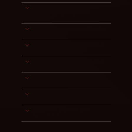
¿Cómo se realiza técnicamente la
migración? ¿Hay tiempos de
inactividad?
¿Debemos esperar costes adicionales
para la migración?
¿Funciona el ERP de Dontenwill en la
Nube igual que On-Premise?
¿Se mantienen todas las interfaces e
integraciones en la Nube?
¿Podemos adaptar de forma flexible
los usuarios o el rendimiento?
¿Cómo funcionan las actualizaciones
en la Nube Privada?
¿Quién se encarga del soporte y la
responsabilidad?