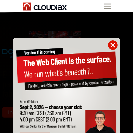
El sistema ERP flexible
para pymes de
fabricación y logística
Infórmate ahora