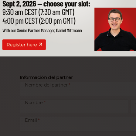
Código postal
Ciudad
País
Información necesaria para contactar al cliente en casos ur
Persona de contacto
Información del partner
Nombre del partner
Nombre
Email