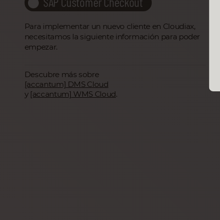
SAP Customer Checkout
Para implementar un nuevo cliente en Cloudiax,
necesitamos la siguiente información para poder
empezar.
Descubre más sobre
[accantum] DMS Cloud
y
[accantum] WMS Cloud
.