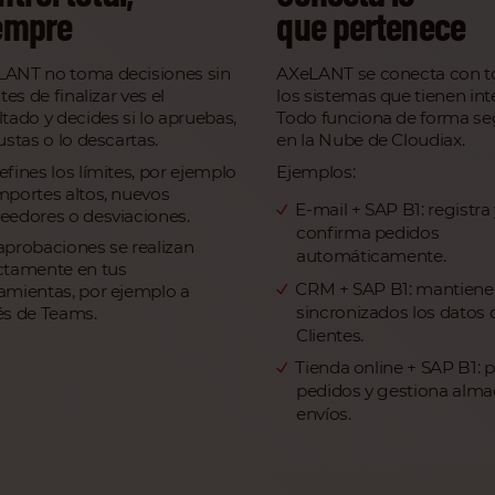
empre
que pertenece
ANT no toma decisiones sin
AXeLANT se conecta con t
ntes de finalizar ves el
los sistemas que tienen inte
ltado y decides si lo apruebas,
Todo funciona de forma se
justas o lo descartas.
en la Nube de Cloudiax.
efines los límites, por ejemplo
Ejemplos:
mportes altos, nuevos
E-mail + SAP B1: registra 
eedores o desviaciones.
confirma pedidos
aprobaciones se realizan
automáticamente.
ctamente en tus
CRM + SAP B1: mantiene
amientas, por ejemplo a
sincronizados los datos 
és de Teams.
Clientes.
Tienda online + SAP B1: 
pedidos y gestiona alma
envíos.