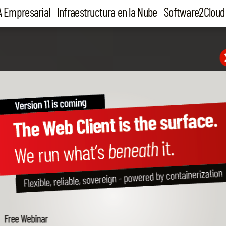
A Empresarial
Infraestructura en la Nube
Software2Cloud
eLANT
resarial de agentes
SAP Business One
 en falta hasta ahora.