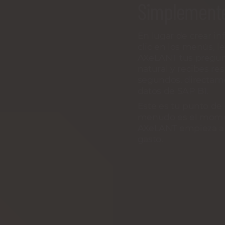
Simplement
En lugar de crear in
clic en los menús, l
AXeLANT tus pregun
natural y recibes re
segundos, directam
datos de SAP B1.
Este es tu punto de 
menudo es el mome
AXeLANT empieza a
gasto.