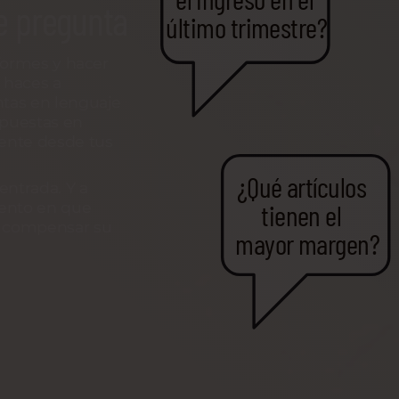
e pregunta
último trimestre?
formes y hacer
e haces a
tas en lenguaje
spuestas en
ente desde tus
¿Qué artículos
entrada. Y a
tienen el
nto en que
 compensar su
mayor margen?