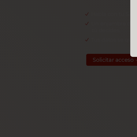
Habla con tu SAP 
Un enjambre de a
tú decides.
Tus datos se que
Solicitar acceso
Centros 
en todo