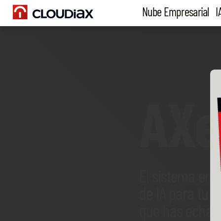
Nube Empresarial
I
AX
El sistema emp
de IA para tu 
que has echado