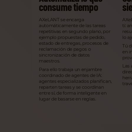
consume tiempo
si
AXeLANT se encarga
AXeL
automáticamente de las tareas
ti: a
repetitivas en segundo plano, por
resu
ejemplo propuestas de pedido,
lo a
estado de entregas, procesos de
Tú d
reclamación de pagos o
en i
sincronización de datos
prov
maestros.
Las 
Para ello trabaja un enjambre
dire
coordinado de agentes de IA:
herr
agentes especializados planifican,
trav
reparten tareas y se coordinan
entre sí, de forma inteligente en
lugar de basarse en reglas.