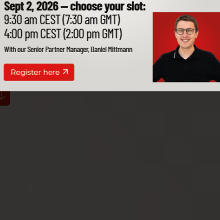
B1.
gentes trabaja,
dan contigo.
Abierto para
Exclusivo en la
de datos propios
todos los siste
Nube de Cloudiax
 el mundo.