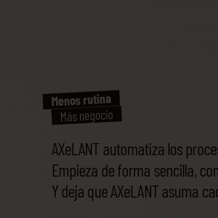
Menos rutina
Más negocio
AXeLANT automatiza los proces
Empieza de forma sencilla, con
Y deja que AXeLANT asuma cad