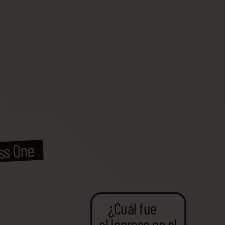
ss One
¿Cuál fue
el ingreso en el