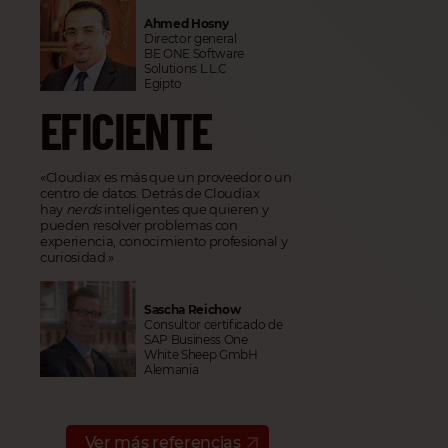
Ahmed Hosny
Director general
BE ONE Software
Solutions L.L.C
Egipto
EFICIENTE
«Cloudiax es más que un proveedor o un
centro de datos. Detrás de Cloudiax
hay
nerds
inteligentes que quieren y
pueden resolver problemas con
experiencia, conocimiento profesional y
curiosidad.»
Sascha Reichow
Consultor certificado de
SAP Business One
White Sheep GmbH
Alemania
Ver más referencias