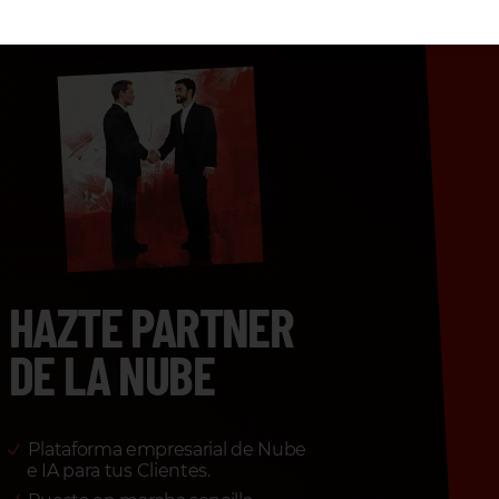
HAZTE PARTNER
DE LA NUBE
Plataforma empresarial de Nube
e IA para tus Clientes.