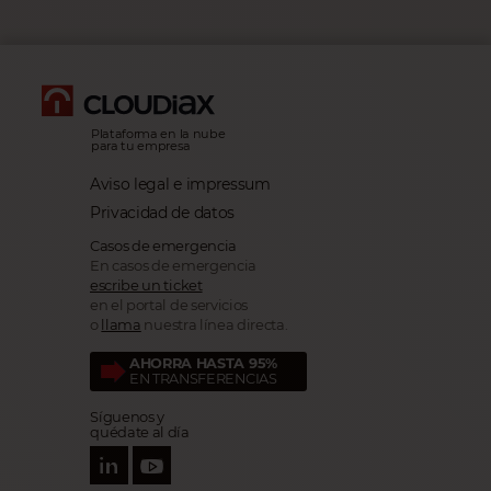
Plataforma en la nube
para tu empresa
Aviso legal e impressum
Privacidad de datos
Casos de emergencia
En casos de emergencia
escribe un ticket
en el portal de servicios
o
llama
nuestra línea directa.
AHORRA HASTA 95%
EN TRANSFERENCIAS
Paga tus facturas
con wise.com
Síguenos y
quédate al día