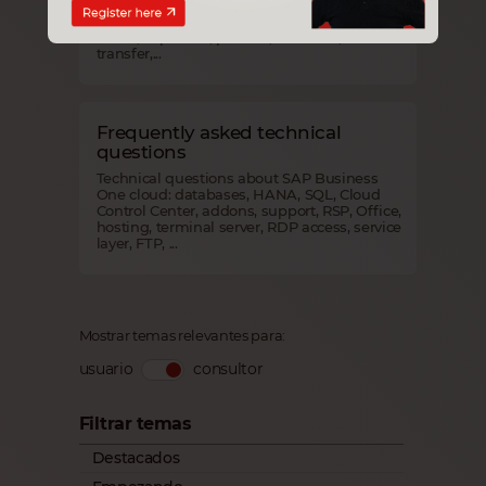
All questions about our web access html5
client SAP Business One: browsers, screen
mode, clipboard, printers, scanners, file
transfer,...
Frequently asked technical
questions
Technical questions about SAP Business
One cloud: databases, HANA, SQL, Cloud
Control Center, addons, support, RSP, Office,
hosting, terminal server, RDP access, service
layer, FTP, ...
Mostrar temas relevantes para:
usuario
consultor
Filtrar temas
Destacados