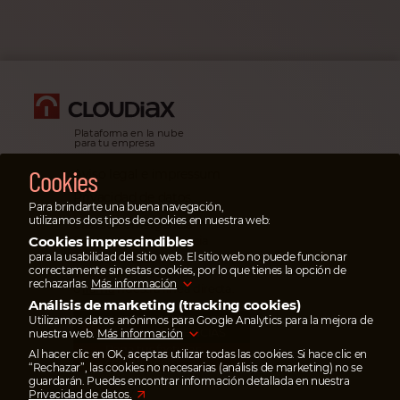
Plataforma en la nube
para tu empresa
Cookies
Aviso legal e impressum
Privacidad de datos
Para brindarte una buena navegación,
utilizamos dos tipos de cookies en nuestra web:
Casos de emergencia
En casos de emergencia
Cookies imprescindibles
escribe un ticket
para la usabilidad del sitio web. El sitio web no puede funcionar
correctamente sin estas cookies, por lo que tienes la opción de
en el portal de servicios
rechazarlas.
Más información
o
llama
nuestra línea directa.
Análisis de marketing (tracking cookies)
Utilizamos datos anónimos para Google Analytics para la mejora de
AHORRA HASTA 95%
EN TRANSFERENCIAS
nuestra web.
Más información
Paga tus facturas
Al hacer clic en OK, aceptas utilizar todas las cookies. Si hace clic en
con wise.com
“Rechazar”, las cookies no necesarias (análisis de marketing) no se
guardarán. Puedes encontrar información detallada en nuestra
Síguenos y
Privacidad de datos.