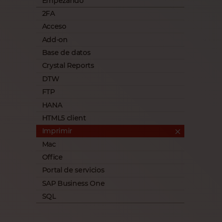
Empezando
2FA
Acceso
Add-on
Base de datos
Crystal Reports
DTW
FTP
HANA
HTML5 client
Imprimir
Mac
Office
Portal de servicios
SAP Business One
SQL