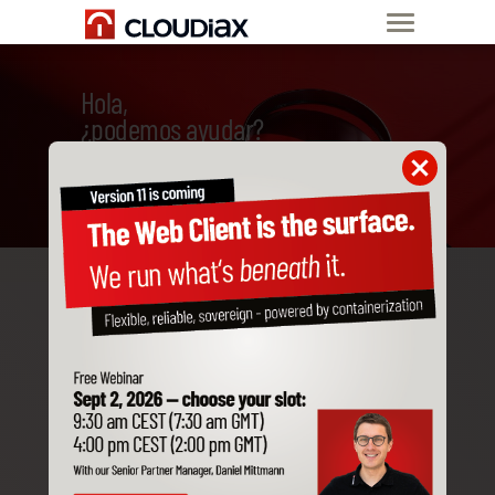
Hola,
¿podemos ayudar?
Frequently asked technical
questions
Technical questions about SAP Business
One cloud: databases, HANA, SQL, Cloud
Control Center, add-ons, hosting, terminal
server, FTP, etc.
Cloudiax web access HTML5 client