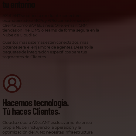
tu entorno
AXeLANT se conecta mediante conectores
estandarizados (MCPs y APIs) con sistemas del
Cliente como SAP Business One, e-mail, CRM,
tiendas online, DMS o Teams, de forma segura en la
Nube de Cloudiax.
Cuantos más sistemas estén conectados, más
potente será el enjambre de agentes. Desarrolla
paquetes de integración específicos para tus
segmentos de Clientes.
Hacemos tecnología.
Tú haces Clientes.
Cloudiax opera AXeLANT exclusivamente en su
propia Nube, incluyendo la operación y la
optimización de IA. No necesitas infraestructura