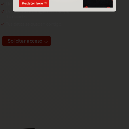
Habla con tu SAP B1.
Un enjambre de agentes trabaja,
tú decides.
Tus datos se quedan contigo.
Solicitar acceso