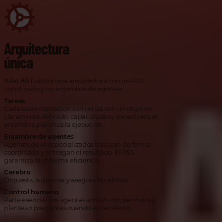
Arquitectura
única
AXeLANT utiliza una arquitectura con un PSS
coordinado y un enjambre de agentes:
Tareas
Cada automatización comienza con un objetivo
claramente definido, capacidades y conectores; el
enjambre planifica la ejecución.
Enjambre de agentes
Agentes de IA especializados trabajan de forma
coordinada y entregan el resultado. El PSS
garantiza la máxima eficiencia.
Cerebro
Orquesta, supervisa y asegura la calidad.
Control humano
Parte esencial: los agentes actúan con permisos y
plantean preguntas cuando es necesario.