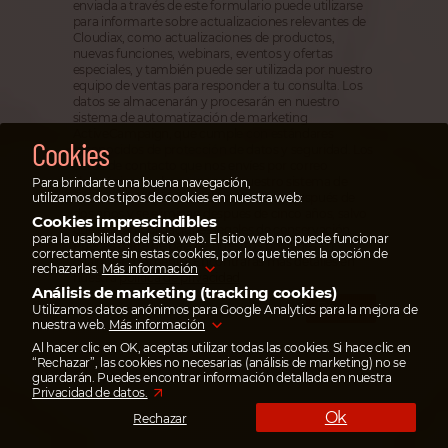
enviada a través de este formulario puede utilizarse
para informarte sobre actualizaciones relevantes de
Cloudiax, como actualizaciones de productos,
nuevas funciones, webinars, eventos y ofertas
especiales, y también puede ser utilizada por nuestro
equipo de ventas para responder a tu consulta. Los
datos se almacenarán y procesarán en nuestro
sistema de automatización de marketing
ActiveCampaign, que cumple con estándares
Cookies
reconocidos de protección de datos y seguridad. Los
datos de contacto que nos envíes por correo
electrónico se almacenan en nuestro sistema de
Para brindarte una buena navegación,
utilizamos dos tipos de cookies en nuestra web:
correo electrónico, donde se archivan después de
dos años y se eliminan después de cinco años, salvo
Cookies imprescindibles
que existan obligaciones legales de conservación.
para la usabilidad del sitio web. El sitio web no puede funcionar
Puedes darte de baja de nuestros boletines en
correctamente sin estas cookies, por lo que tienes la opción de
cualquier momento. Encontrarás más detalles en
rechazarlas.
Más información
nuestra
política de privacidad
.
Análisis de marketing (tracking cookies)
Enviar
Utilizamos datos anónimos para Google Analytics para la mejora de
nuestra web.
Más información
Al hacer clic en OK, aceptas utilizar todas las cookies. Si hace clic en
“Rechazar”, las cookies no necesarias (análisis de marketing) no se
guardarán. Puedes encontrar información detallada en nuestra
Privacidad de datos.
Ok
Rechazar