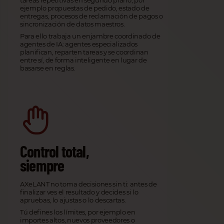
tareas repetitivas en segundo plano, por
ejemplo propuestas de pedido, estado de
entregas, procesos de reclamación de pagos o
sincronización de datos maestros.
Para ello trabaja un enjambre coordinado de
agentes de IA: agentes especializados
planifican, reparten tareas y se coordinan
entre sí, de forma inteligente en lugar de
basarse en reglas.
Control total,
siempre
AXeLANT no toma decisiones sin ti: antes de
finalizar ves el resultado y decides si lo
apruebas, lo ajustas o lo descartas.
Tú defines los límites, por ejemplo en
importes altos, nuevos proveedores o