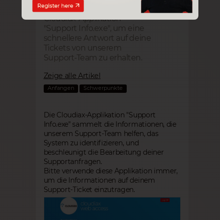
Bitte verwende immer die
Cloudiax-Applikation
"Support Info.exe", um eine
schnellere Antwort auf deine
Tickets von unserem
Support-Team zu erhalten.
Zeige alle Artikel
Anfangen
Schwerpunkte
Die Cloudiax-Applikation "Support
Info.exe" sammelt die Informationen, die
unserem Support-Team helfen, das
System zu identifizieren, und
beschleunigt die Bearbeitung deiner
Supportanfragen.
Bitte verwende diese Applikation immer,
um die Informationen auf deinem
Support-Ticket einzutragen.