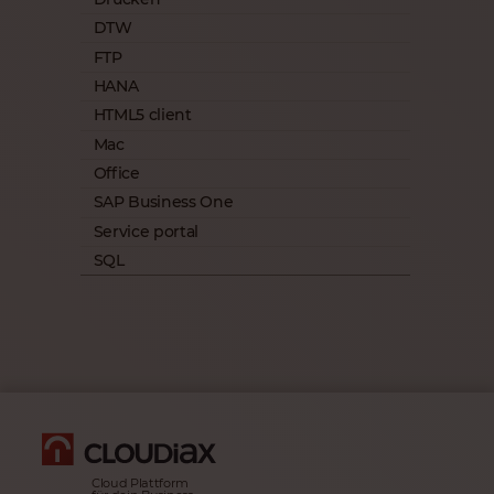
DTW
FTP
HANA
HTML5 client
Mac
Office
SAP Business One
Service portal
SQL
Cloud Plattform