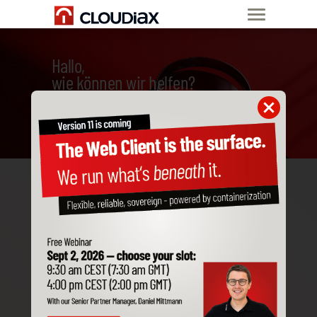
Hallo,
wie können wir helfen?
Schnellere Antwort auf
deine Tickets mit der
Applikation “Support
Info.exe”