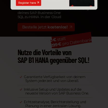
Professionelle und kostenlose Umstellung
deines SAP Business One
SQL zu HANA
in der Cloud
Bestelle jetzt
kostenlos!
statt
pro Datenbank!
0 €
299 €
Nutze die Vorteile von
SAP B1 HANA gegenüber SQL!
Garantierte Verfügbarkeit von deinem
System jederzeit und von überall.
Inklusive Setup und Updates auf die
neueste Version von SAP Business One.
Echtzeitanalyse, Berichterstellung und
Planung in einer zentralen Lösung.