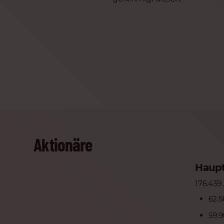
Aktionäre
Haupt
176.439
62.5
59.9