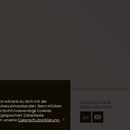
n erklärst du dich mit der
Folge uns und
ARE BIS ZU 95%
kies einverstanden. Beim Klicken
bleib informiert
R ÜBERWEISUNGSKOSTEN
ie Nicht-notwendige Cookies
hle deine Rechnungen
gespeichert. Detaillierte
t wise.com
in unserer
Datenschutzerklärung.