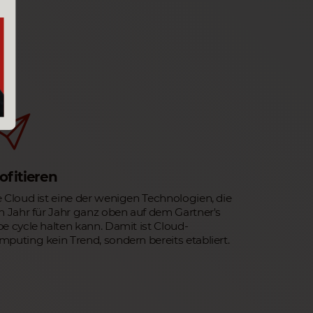
ofitieren
 Cloud ist eine der wenigen Technologien, die
h Jahr für Jahr ganz oben auf dem Gartner's
e cycle halten kann. Damit ist Cloud-
puting kein Trend, sondern bereits etabliert.