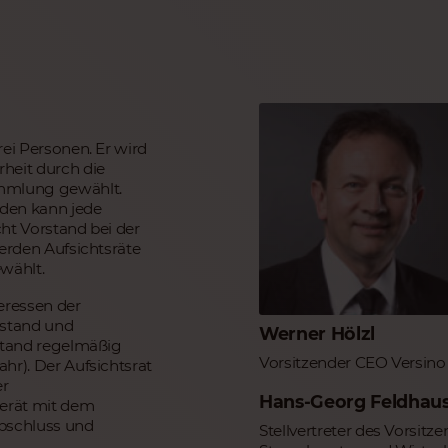
rei Personen. Er wird
heit durch die
ammlung gewählt.
den kann jede
ht Vorstand bei der
werden Aufsichtsräte
wählt.
teressen der
stand und
Werner Hölzl
rstand regelmäßig
Vorsitzender CEO Versin
hr). Der Aufsichtsrat
er
Hans-Georg Feldhau
erät mit dem
abschluss und
Stellvertreter des Vorsi