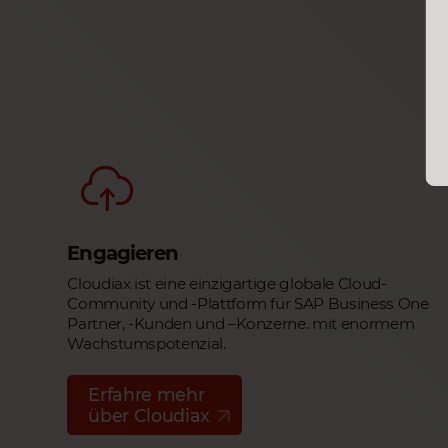
Engagieren
Cloudiax ist eine einzigartige globale Cloud-
Community und -Plattform für SAP Business One
Partner, -Kunden und –Konzerne. mit enormem
Wachstumspotenzial.
Erfahre mehr
über Cloudiax