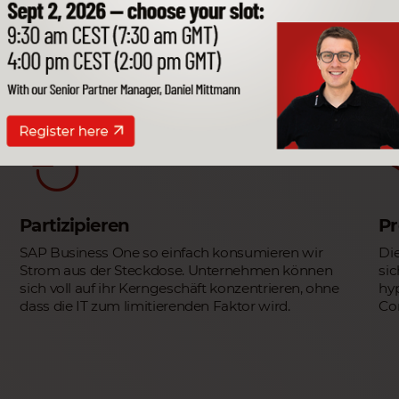
Partizipieren
Pr
SAP Business One so einfach konsumieren wir
Die
Strom aus der Steckdose. Unternehmen können
sic
sich voll auf ihr Kerngeschäft konzentrieren, ohne
hyp
dass die IT zum limitierenden Faktor wird.
Com