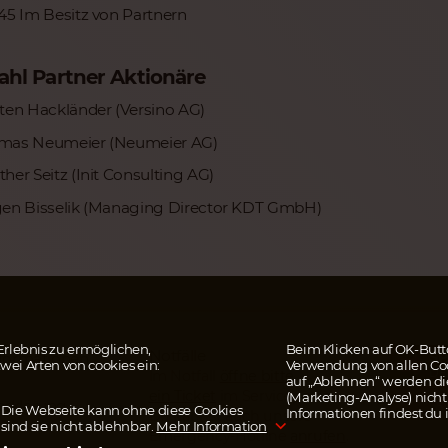
45 Im Besitz von Partnern
hl Partner Aktionäre
ten Hackländer (Versino AG)
mas Neumeier (Neumeier AG)
her Seitz (Init Consulting AG)
gen Bisselik (Managing Director KDT GmbH)
rlebnis zu ermöglichen,
Beim Klicken auf OK-Butto
Notfälle
SP
nformationen
wei Arten von cookies ein:
Verwendung von allen Coo
DE
Im Notfall
öffne bitte
m
auf „Ablehnen“ werden d
Za
ein Ticket
im Serviceportal.
(Marketing-Analyse) nicht 
erklärung
mi
. Die Webseite kann ohne diese Cookies
Informationen findest du 
Du kannst auch unsere
 sind sie nicht ablehnbar.
Mehr Information
Emergency-Hotline
anrufen
.