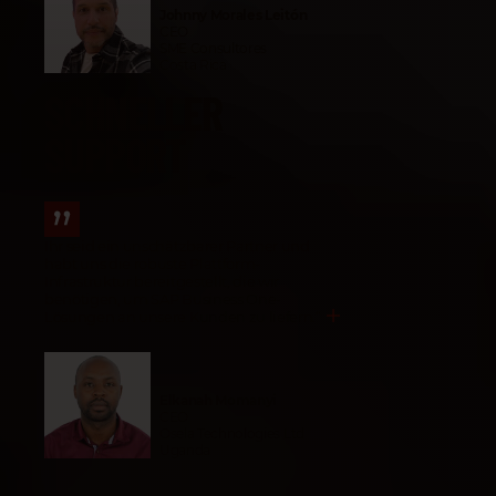
Johnny Morales Leitón
CEO
SME Consultores
Costa Rica
SCHNELLER
SUPPORT
Ihr seid ein unschätzbarer Partner und
habt uns die robuste Plattform-
Infrastruktur bereitgestellt, die wir
benötigen, um SAP Business One-
Lösungen an unsere Kunden zu liefern.
“
Elkanah Momanyi
CEO
Osela Technologies Ltd
Uganda