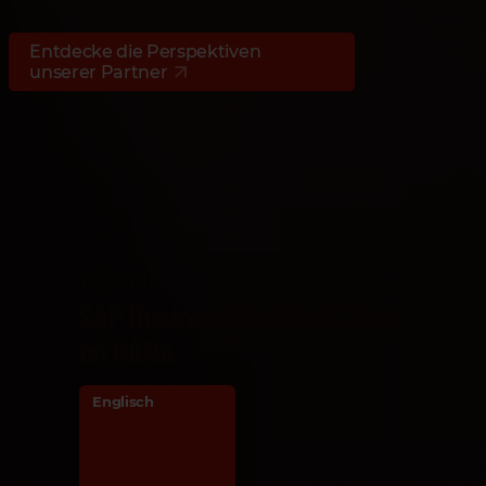
Entdecke die Perspektiven
unserer Partner
WEBINAR
SAP Business One Web Client
on HANA
Englisch