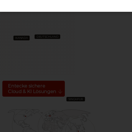
GLOBALES
PRIVATE CLOUD
DEUTSCHLAND
KANADA
HOSTING
Sichere Cloud Umgebung
für dein Business
Entecke sichere
Cloud & KI Lösungen
SINGAPUR