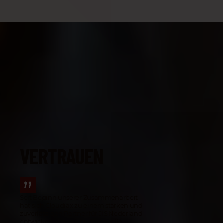
Referenzen
VERTRAUEN
Seit Beginn unserer Zusammenarbeit
hat sich Cloudiax zu einem starken und
zuverlässigen Partner für JIS Nederland
entwickelt. Was als professionelle