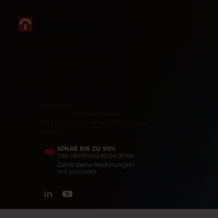
Cloud Plattform
für dein Business
Rechtliche Informationen
& Impressum
Datenschutz­erklärung
Notfälle
Im Notfall
öffne bitte
ein Ticket
im Serviceportal.
Du kannst auch unsere Emergency-
Hotline
anrufen
.
SPARE BIS ZU 95%
DER ÜBERWEISUNGSKOSTEN
Zahle deine Rechnungen
mit wise.com
Folge uns und
bleib informiert