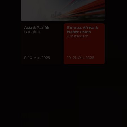
Asia & Pazifik
Europa, Afrika &
Bangkok
Naher Osten
Amsterdam
8.-10. Apr. 2026
19.-21. Okt. 2026
Nützliche
Links