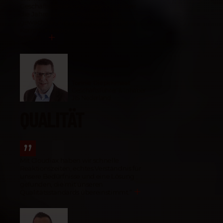
Geschäftsbeziehung begann, ist über
die Jahre zu einer Partnerschaft
gewachsen, die auf Vertrauen, offener
Kommunikation und Beständigkeit
basiert.
“
Tonnie Diepenmaat
Geschäftsführer & Inhaber
JIS Nederland
QUALITÄT
Mit Cloudiax haben wir schnelle
Reaktionszeiten, echtes Verständnis für
unsere Bedürfnisse und eine Lösung
gefunden, die mit unseren
Qualitätsstandards übereinstimmt.
“