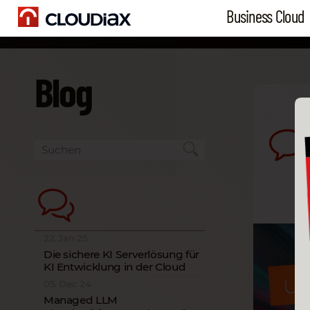
Business Cloud
Blog
22. Jan 25
Die sichere KI Serverlösung für
KI Entwicklung in der Cloud
05. Dec 24
Managed LLM