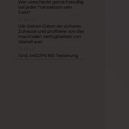
Wer verschenkt gerne freiwillig
bei jeder Transaktion sein
Geld?
27. Jan 22
Gib deinen Daten ein sicheres
Zuhause und profitiere von der
maximalen Verfügbarkeit von
überall aus!
18. Oct 21
ISAE 3402/PS 951 Testierung