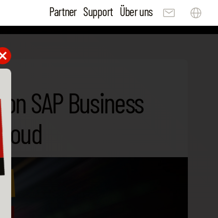
Partner
Support
Über uns
 von SAP Business
Cloud