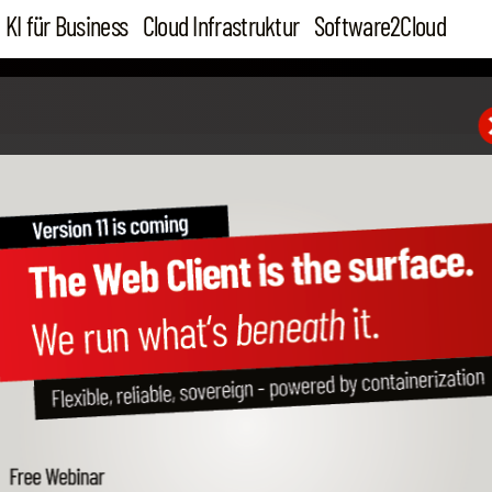
KI für Business
Cloud Infrastruktur
Software2Cloud
16. Aug 19
Vorteile der Umstellung
One SQL zu HANA in der 