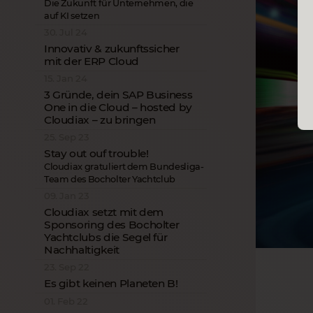
Die Zukunft für Unternehmen, die
auf KI setzen
30. Jul 24
Innovativ & zukunftssicher
mit der ERP Cloud
15. Jan 24
3 Gründe, dein SAP Business
One in die Cloud – hosted by
Cloudiax – zu bringen
25. Sep 23
Stay out ouf trouble!
Cloudiax gratuliert dem Bundesliga-
Team des Bocholter Yachtclub
09. Jan 23
Cloudiax setzt mit dem
Sponsoring des Bocholter
Yachtclubs die Segel für
Nachhaltigkeit
23. Sep 22
Es gibt keinen Planeten B!
01. Feb 22