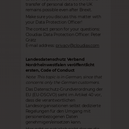
transfer of personal data to the UK
remains possible even after Brexit.
Make sure you discuss this matter with
your Data Protection Officer!
The contact person for your questions:
Cloudiax Data Protection Officer: Peter
Grätz
E-mail address:
privacy@cloudiax.com
Landesdatenschutz Verband
Nordrheinwestfalen veröffentlicht
ersten‚ Code of Conduct
Note: This topic is in German, since that
concerns only the German customers.
Das Datenschutz-Grundverordnung der
EU (EU-DSGVO) sieht im Artikel 40 vor,
dass die verantwortlichen
Landesorganisationen selbst dedizierte
Regelungen für den Umgang mit
personenbezogenen Daten
genehmigen/einsetzen kann.
Hier geht es natürlich nicht darum die