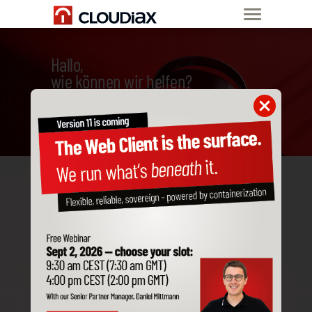
Hallo,
wie können wir helfen?
Important notes from
our Data Protection
Officer
More security for your