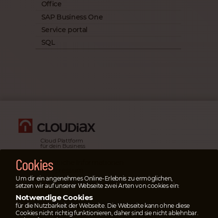
Office
SAP Business One
Service portal
SQL
Cloud Plattform
für dein Business
Cookies
Rechtliche Informationen
& Impressum
Um dir ein angenehmes Online-Erlebnis zu ermöglichen,
Datenschutz­erklärung
setzen wir auf unserer Webseite zwei Arten von cookies ein:
Notwendige Cookies
Notfälle
für die Nutzbarkeit der Webseite. Die Webseite kann ohne diese
Im Notfall
öffne bitte
Cookies nicht richtig funktionieren, daher sind sie nicht ablehnbar.
ein Ticket
im Serviceportal.