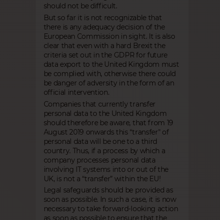
should not be difficult.
But so far it is not recognizable that
there is any adequacy decision of the
European Commission in sight. It is also
clear that even with a hard Brexit the
criteria set out in the GDPR for future
data export to the United Kingdom must
be complied with, otherwise there could
be danger of adversity in the form of an
official intervention.
Companies that currently transfer
personal data to the United Kingdom
should therefore be aware, that from 19
August 2019 onwards this “transfer" of
personal data will be one to a third
country. Thus, if a process by which a
company processes personal data
involving IT systems into or out of the
UK, is not a “transfer” within the EU!
Legal safeguards should be provided as
soon as possible. In such a case, it is now
necessary to take forward-looking action
as soon as possible to ensure that the