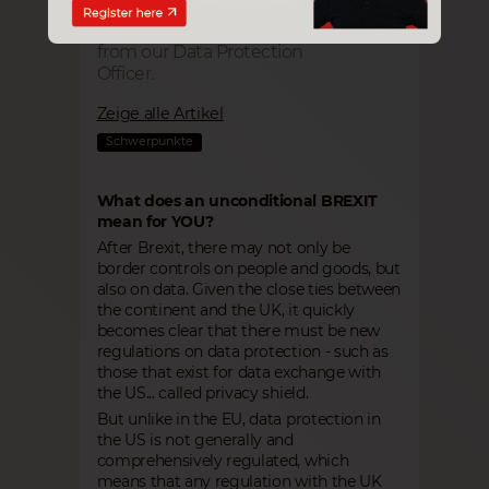
valuable data! Be informed
about important information
from our Data Protection
Officer.
Zeige alle Artikel
Schwerpunkte
What does an unconditional BREXIT
mean for YOU?
After Brexit, there may not only be
border controls on people and goods, but
also on data. Given the close ties between
the continent and the UK, it quickly
becomes clear that there must be new
regulations on data protection - such as
those that exist for data exchange with
the US... called privacy shield.
But unlike in the EU, data protection in
the US is not generally and
comprehensively regulated, which
means that any regulation with the UK