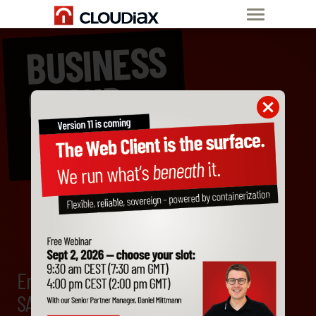
BUSINESS
CLOUD
KI
&
MADE IN
GERMANY,
CANADA
& SINGAPORE
Entdecke mehr auf den
SAP Partner Summits 2026