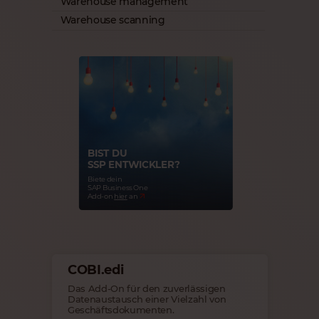
Warehouse management
Warehouse scanning
BIST DU
SSP ENTWICKLER?
Biete dein
SAP Business One
Add-on
hier
an
COBI.edi
Das Add-On für den zuverlässigen
Datenaustausch einer Vielzahl von
Geschäftsdokumenten.