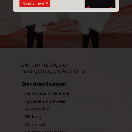
Die am häufigsten
nachgefragten Add-Ons
Branchenlösungen
Aerospace & Defence
Apparel & Footwear
Automotive
Bildung
Chemicals