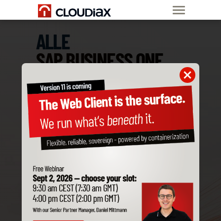
ALLE
SAP BUSINESS ONE
ADD-ONS
SIND KOMPATIBEL
MIT CLOUDIAX
Bestelle jetzt
SAP B1 Private Cloud