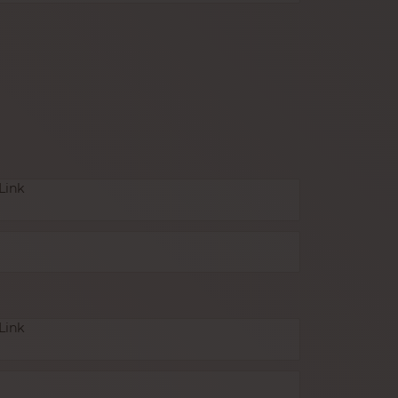
Link
Link