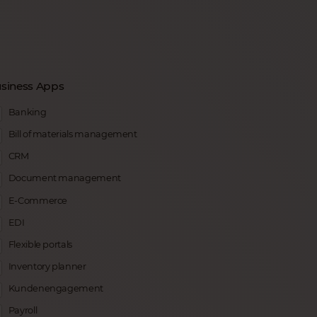
siness Apps
Banking
Bill of materials management
CRM
Document management
E-Commerce
EDI
Flexible portals
Inventory planner
Kundenengagement
Payroll