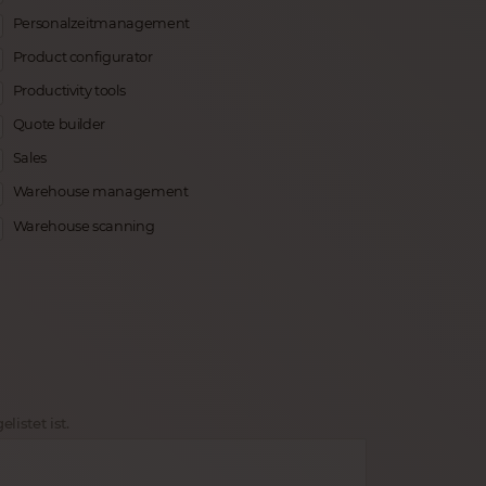
Personalzeitmanagement
Product configurator
Productivity tools
Quote builder
Sales
Warehouse management
Warehouse scanning
listet ist.