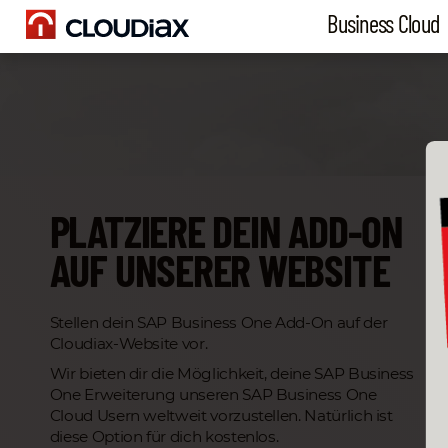
Business Cloud
PLATZIERE DEIN ADD-ON
AUF UNSERER WEBSITE
Stellen dein SAP Business One Add-On auf der
Cloudiax-Website vor.
Wir bieten dir die Möglichkeit, deine SAP Business
One Erweiterung unseren SAP Business One
Cloud Usern weltweit vorzustellen. Natürlich ist
diese Option für dich kostenlos.