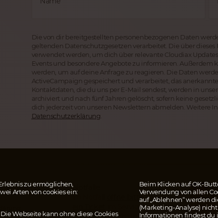
Name
Die von dir bereitgestellten personenbezogenen Daten werd
geltenden Datenschutzgesetzen verarbeitet. Die über dieses
verwendet werden, um dich über relevante Cloudiax Updates
Events und besondere Angebote zu informieren. Außerdem k
werden, um auf deine Anfrage zu reagieren. Die Daten wer
ActiveCampaign gespeichert und verarbeitet, das anerkannten
Kontaktdaten, die du uns per E-Mail sendest, werden in uns
archiviert und nach fünf Jahren gelöscht, sofern keine gese
dich jederzeit von unseren Newslettern abmelden. Weitere In
Datenschutzerklärung
.
rlebnis zu ermöglichen,
Beim Klicken auf OK-Butto
Notfälle
SP
ormationen
wei Arten von cookies ein:
Verwendung von allen Coo
DE
Im Notfall
öffne bitte
auf „Ablehnen“ werden d
Za
ein Ticket
im Serviceportal.
(Marketing-Analyse) nicht 
klärung
mi
. Die Webseite kann ohne diese Cookies
Informationen findest du 
Du kannst auch unsere