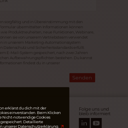
Link
en sorgfältig und in Übereinstimmung mit den
 Formular übermittelten Informationen können
 wie Produktneuheiten, neue Funktionen, Webinare,
önnen sie von unserem Vertriebsteam verwendet
den in unserem Marketing-Automationssystem
 Datenschutz und Sicherheitsstandards erfüllt.
erem E-Mail-System gespeichert, nach zwei Jahren
tzlichen Aufbewahrungspflichten bestehen. Du kannst
formationen findest du in unserer
Senden
n erklärst du dich mit der
Folge uns und
ARE BIS ZU 95%
kies einverstanden. Beim Klicken
bleib informiert
R ÜBERWEISUNGSKOSTEN
ie Nicht-notwendige Cookies
hle deine Rechnungen
gespeichert. Detaillierte
t wise.com
in unserer
Datenschutzerklärung.