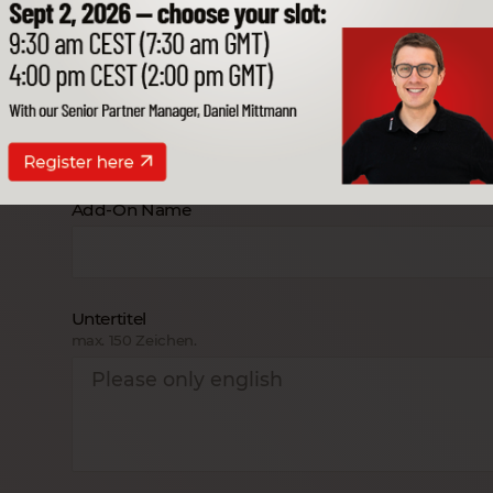
E-Mail
Ich bin ein SAP Business One Partner
Add-On Name
Untertitel
max. 150 Zeichen.