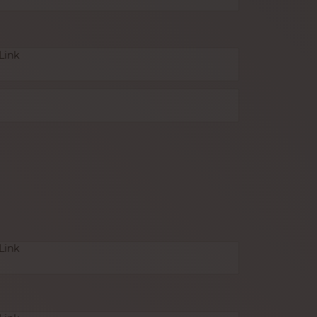
Link
Link