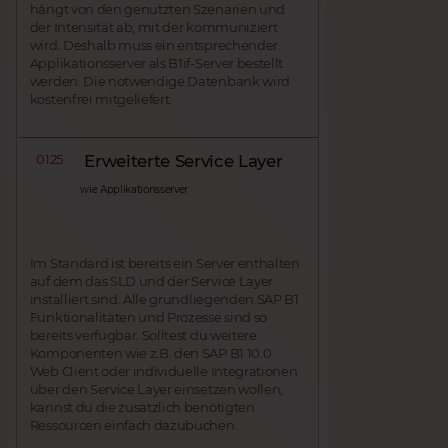
hängt von den genutzten Szenarien und
der Intensität ab, mit der kommuniziert
wird. Deshalb muss ein entsprechender
Applikationsserver als B1if-Server bestellt
werden. Die notwendige Datenbank wird
kostenfrei mitgeliefert.
0125
Erweiterte Service Layer
wie Applikationsserver
Im Standard ist bereits ein Server enthalten
auf dem das SLD und der Service Layer
installiert sind. Alle grundliegenden SAP B1
Funktionalitäten und Prozesse sind so
bereits verfügbar. Solltest du weitere
Komponenten wie z.B. den SAP B1 10.0
Web Client oder individuelle Integrationen
über den Service Layer einsetzen wollen,
kannst du die zusätzlich benötigten
Ressourcen einfach dazubuchen.