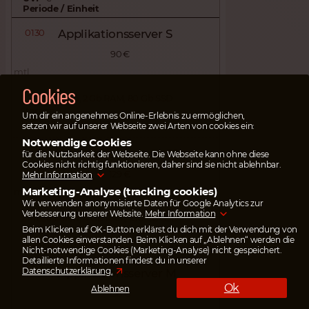
Periode / Einheit
0130
Applikationsserver S
90 €
mtl.
Cookies
2 Prozessoren, 2 Gb RAM, 80 Gb SSD
Storage,
Um dir ein angenehmes Online-Erlebnis zu ermöglichen,
10 Gbit/s Netzwerkkarte
setzen wir auf unserer Webseite zwei Arten von cookies ein:
Notwendige Cookies
0137
Applikationsserver S2
für die Nutzbarkeit der Webseite. Die Webseite kann ohne diese
Cookies nicht richtig funktionieren, daher sind sie nicht ablehnbar.
129 €
Mehr Information
Marketing-Analyse (tracking cookies)
mtl.
Wir verwenden anonymisierte Daten für Google Analytics zur
Verbesserung unserer Website.
Mehr Information
2 Prozessoren, 4 Gb RAM, 100 Gb SSD
Beim Klicken auf OK-Button erklärst du dich mit der Verwendung von
Storage,
allen Cookies einverstanden. Beim Klicken auf „Ablehnen“ werden die
10 Gbit/s Netzwerkkarte
Nicht-notwendige Cookies (Marketing-Analyse) nicht gespeichert.
Detaillierte Informationen findest du in unserer
Datenschutzerklärung.
0131
Applikationsserver M
Ok
Ablehnen
158 €