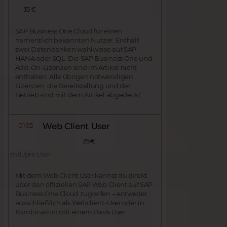
35 €
SAP Business One Cloud für einen
namentlich bekannten Nutzer. Enthält
zwei Datenbanken wahlweise auf SAP
HANA oder SQL. Die SAP Business One und
Add-On-Lizenzen sind im Artikel nicht
enthalten. Alle übrigen notwendigen
Lizenzen, die Bereitstellung und der
Betrieb sind mit dem Artikel abgedeckt.
0105
Web Client User
25 €
mtl./pro User
Mit dem Web Client User kannst du direkt
über den offiziellen SAP Web Client auf SAP
Business One Cloud zugreifen – entweder
ausschließlich als Webclient-User oder in
Kombination mit einem Basis User.