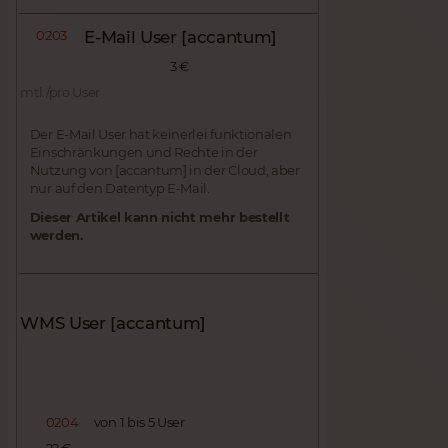
0203
E-Mail User [accantum]
3 €
mtl./pro User
Der E-Mail User hat keinerlei funktionalen
Einschränkungen und Rechte in der
Nutzung von [accantum] in der Cloud, aber
nur auf den Datentyp E-Mail.
Dieser Artikel kann nicht mehr bestellt
werden.
WMS User [accantum]
0204
von 1 bis 5 User