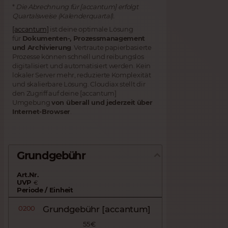
*
Die Abrechnung für [accantum] erfolgt
Quartalsweise (Kalenderquartal).
[accantum]
ist deine optimale Lösung
für
Dokumenten-, Prozessmanagement
und Archivierung
. Vertraute papierbasierte
Prozesse können schnell und reibungslos
digitalisiert und automatisiert werden. Kein
lokaler Server mehr, reduzierte Komplexität
und skalierbare Lösung. Cloudiax stellt dir
den Zugriff auf deine [accantum]
Umgebung
von überall und jederzeit
über
Internet-Browser
.
Grundgebühr
Art.Nr.
UVP
€
Periode / Einheit
0200
Grundgebühr [accantum]
55 €