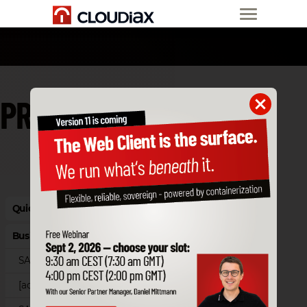
PREISLISTE
Quick Starter Edition
Business Cloud
SAP Business One Cloud
[accantum]