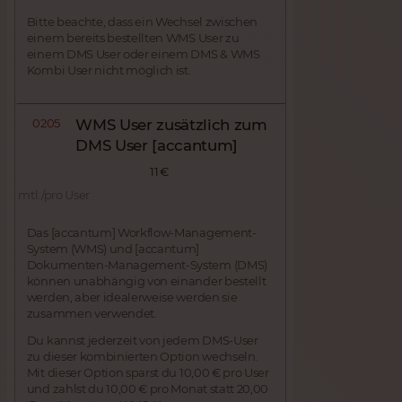
Bitte beachte, dass ein Wechsel zwischen
einem bereits bestellten WMS User zu
einem DMS User oder einem DMS & WMS
Kombi User nicht möglich ist.
0205
WMS User zusätzlich zum
DMS User [accantum]
11 €
mtl./pro User
Das [accantum] Workflow-Management-
System (WMS) und [accantum]
Dokumenten-Management-System (DMS)
können unabhängig von einander bestellt
werden, aber idealerweise werden sie
zusammen verwendet.
Du kannst jederzeit von jedem DMS-User
zu dieser kombinierten Option wechseln.
Mit dieser Option sparst du 10,00 € pro User
und zahlst du 10,00 € pro Monat statt 20,00