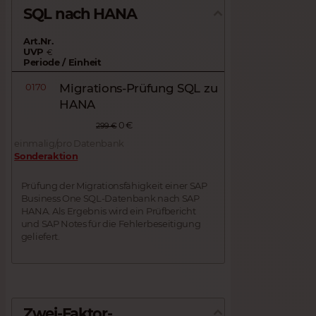
SQL nach HANA
Art.Nr.
UVP
€
Periode / Einheit
0170
Migrations-Prüfung SQL zu
HANA
0 €
299 €
einmalig/pro Datenbank
Sonderaktion
Prüfung der Migrationsfähigkeit einer SAP
Business One SQL-Datenbank nach SAP
HANA. Als Ergebnis wird ein Prüfbericht
und SAP Notes für die Fehlerbeseitigung
geliefert.
Zwei-Faktor-