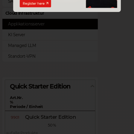
SAP Customer Checkout
Cloud Infrastruktur
Applikationsserver
KI Server
Managed LLM
Standort-VPN
Quick Starter Edition
Art.Nr.
%
Periode / Einheit
Quick Starter Edition
9901
50 %
auf alle Produkte