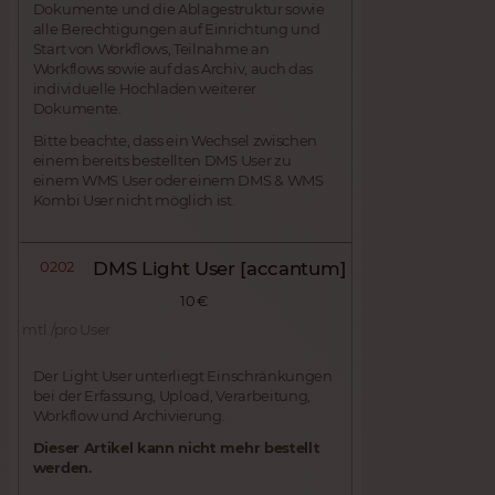
Dokumente und die Ablagestruktur sowie
alle Berechtigungen auf Einrichtung und
Start von Workflows, Teilnahme an
Workflows sowie auf das Archiv, auch das
individuelle Hochladen weiterer
Dokumente.
Bitte beachte, dass ein Wechsel zwischen
einem bereits bestellten DMS User zu
einem WMS User oder einem DMS & WMS
Kombi User nicht möglich ist.
0202
DMS Light User [accantum]
10 €
mtl./pro User
Der Light User unterliegt Einschränkungen
bei der Erfassung, Upload, Verarbeitung,
Workflow und Archivierung.
Dieser Artikel kann nicht mehr bestellt
werden.