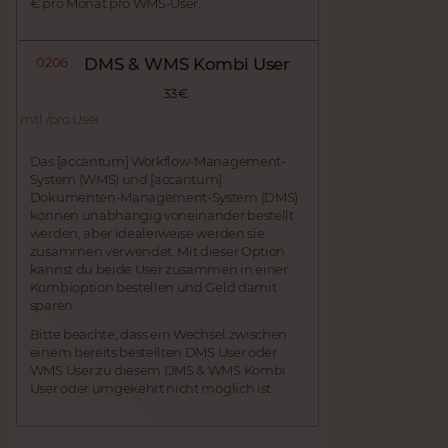
€ pro Monat pro WMS-User.
0206
DMS & WMS Kombi User
33 €
mtl./pro User
Das [accantum] Workflow-Management-
System (WMS) und [accantum]
Dokumenten-Management-System (DMS)
können unabhängig voneinander bestellt
werden, aber idealerweise werden sie
zusammen verwendet. Mit dieser Option
kannst du beide User zusammen in einer
Kombioption bestellen und Geld damit
sparen.
Bitte beachte, dass ein Wechsel zwischen
einem bereits bestellten DMS User oder
WMS User zu diesem DMS & WMS Kombi
User oder umgekehrt nicht möglich ist.