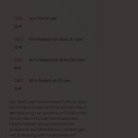
0201
von 1 bis 5 User
22 €
0201
10 % Rabatt von 6 bis 20 User
20 €
0201
20 % Rabatt von 21 bis 50 User
18 €
0201
30 % Rabatt ab 51 User
16 €
Der DMS User hat keinerlei funktionalen
Einschränkungen und hat alle Rechte in
der Nutzung von [accantum] DMS in der
Cloud. Der DMS User beinhaltet alle
Möglichkeiten des automatischen
Auslesens und Verarbeiten von Belegen
mit Erfassung, alle Funktionen auf