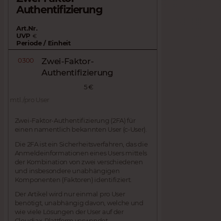
Authentifizierung
Art.Nr.
UVP
€
Periode / Einheit
0300
Zwei-Faktor-
Authentifizierung
5 €
mtl./pro User
Zwei-Faktor-Authentifizierung (2FA) für
einen namentlich bekannten User (c-User).
Die 2FA ist ein Sicherheitsverfahren, das die
Anmeldeinformationen eines Users mittels
der Kombination von zwei verschiedenen
und insbesondere unabhängigen
Komponenten (Faktoren) identifiziert.
Der Artikel wird nur einmal pro User
benötigt, unabhängig davon, welche und
wie viele Lösungen der User auf der
Cloudiax-Plattform verwendet.