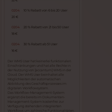
22 €
0204
10 % Rabatt von 6 bis 20 User
20 €
0204
20 % Rabatt von 21 bis 50 User
18 €
0204
30 % Rabatt ab 51 User
16 €
Der WMS User hat keinerlei funktionalen
Einschränkungen und hat alle Rechte in
der Nutzung von [accantum] WMS in der
Cloud. Der WMS User beinhaltet alle
Möglichkeiten der automatischen
Abbildung des Geschäftsprozesses im
digitalen Workflowsystem.
Das Workflow-Management-System
ergänzt die bereits im Dokumenten-
Management-System kostenfrei zur
Verfügung stehenden integrierten
Workflows um zahlreiche Funktionalitäten.