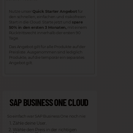
Nutze unser
Quick Starter Angebot
für
den schnellen, einfachen und risikofreien
Start in die Cloud. Starte jetzt und
spare
50% in den ersten 3 Monaten,
mit einem
Rücktrittsrecht innerhalb der ersten 90
Tage.
Das Angebot gilt für alle Produkte auf der
Preisliste. Ausgenommen sind lediglich
Produkte, auf die temporär ein separates
Angebot gilt.
SAP BUSINESS ONE CLOUD
So einfach war SAP Business One noch nie:
Zähle deine User.
Wähle den Preis in der richtigen