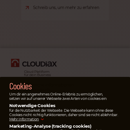
Schreib uns, um mehr zu erfahren
Cloud Plattform
für dein Business
Cookies
Rechtliche Informationen
& Impressum
Um dir ein angenehmes Online-Erlebnis zu ermöglichen,
Datenschutz­erklärung
setzen wir auf unserer Webseite zwei Arten von cookies ein:
Notwendige Cookies
Notfälle
für die Nutzbarkeit der Webseite. Die Webseite kann ohne diese
Im Notfall
öffne bitte
Cookies nicht richtig funktionieren, daher sind sie nicht ablehnbar.
ein Ticket
im Serviceportal.
Mehr Information
Du kannst auch unsere Emergency-
Marketing-Analyse (tracking cookies)
Hotline
anrufen
.