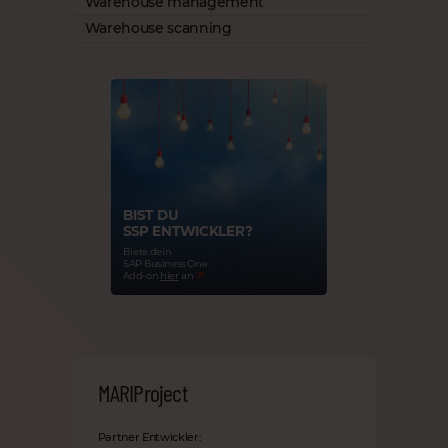
Warehouse management
Warehouse scanning
BIST DU
SSP ENTWICKLER?
Biete dein
SAP Business One
Add-on
hier
an
MARIProject
Partner Entwickler: