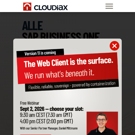
ALLE
SAP BUSINESS ONE
ADD-ONS
SIND KOMPATIBEL
MIT CLOUDIAX
Bestelle jetzt
SAP B1 Private Cloud