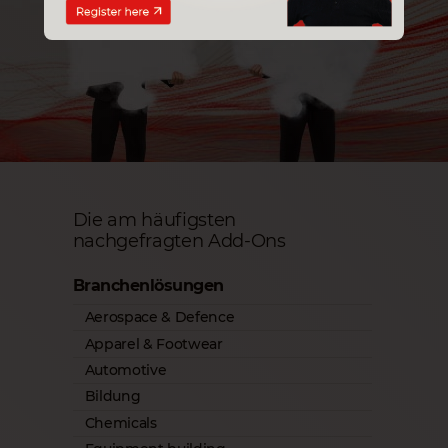
Die am häufigsten
nachgefragten Add-Ons
Branchenlösungen
Aerospace & Defence
Apparel & Footwear
Automotive
Bildung
Chemicals