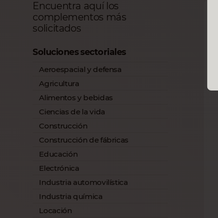
Encuentra aquí los
complementos más
solicitados
Soluciones sectoriales
Aeroespacial y defensa
Agricultura
Alimentos y bebidas
Ciencias de la vida
Construcción
Construcción de fábricas
Educación
Electrónica
Industria automovilística
Industria química
Locación