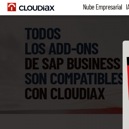
Nube Empresarial
I
TODOS
LOS ADD-ONS
DE SAP BUSINESS 
SON COMPATIBLES
CON CLOUDIAX