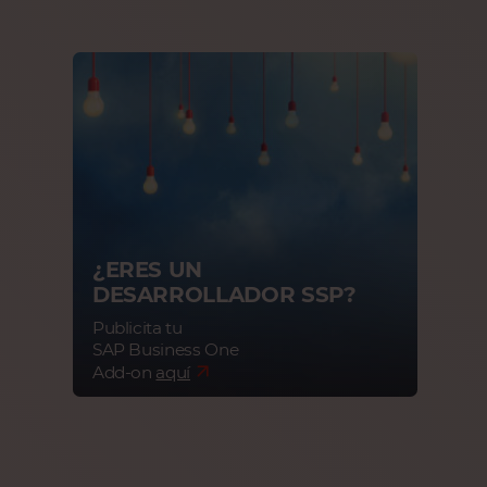
¿ERES UN
DESARROLLADOR SSP?
Publicita tu
SAP Business One
Add-on
aquí