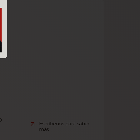
o
Escríbenos para saber
más