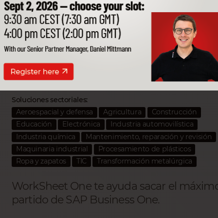
WorkSheet One
Partner SSP desarrollador:
RCS IT
Soluciones sectoriales:
Aeroespacial y defensa
Agricultura
Construcción
Educación
Electrónica
Industria automovilística
Industria química
Mantenimiento, reparación y revisión
Maquinaria industrial
Procesamiento de plásticos
Ropa y zapatos
TIC
Transformación metalúrgica
WorkSheet One te ayuda sacar el máxim
partido de SAP Business One.