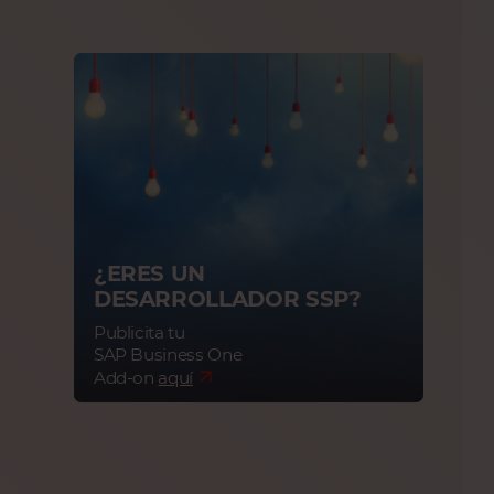
¿ERES UN
DESARROLLADOR SSP?
Publicita tu
SAP Business One
Add-on
aquí