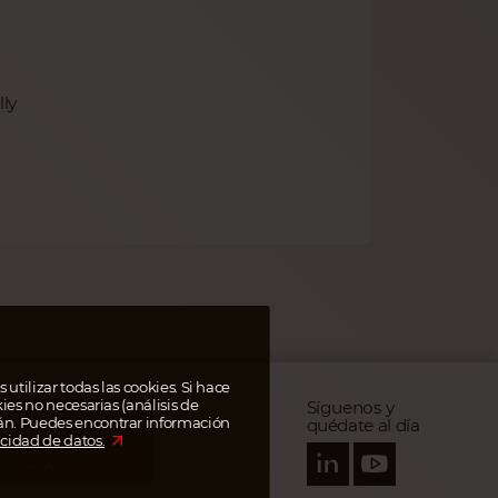
ly
 utilizar todas las cookies. Si hace
kies no necesarias (análisis de
Síguenos y
RA HASTA 95%
án. Puedes encontrar información
quédate al día
RANSFERENCIAS
acidad de datos.
tus facturas
ise.com