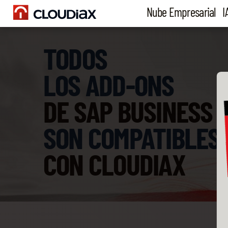
Nube Empresarial
I
TODOS
LOS ADD-ONS
DE SAP BUSINESS 
SON COMPATIBLES
CON CLOUDIAX