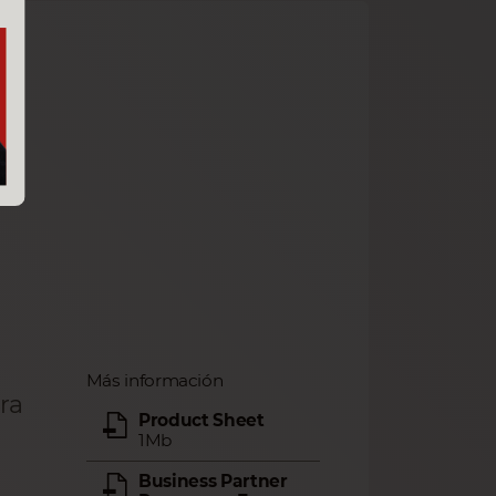
Más información
ara
Product Sheet
1Mb
Business Partner