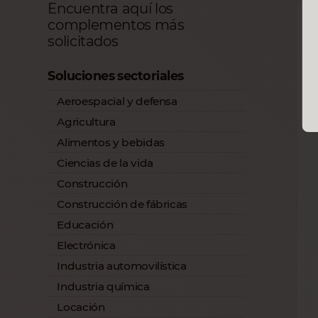
Encuentra aquí los
complementos más
solicitados
Soluciones sectoriales
Aeroespacial y defensa
Agricultura
Alimentos y bebidas
Ciencias de la vida
Construcción
Construcción de fábricas
Educación
Electrónica
Industria automovilística
Industria química
Locación