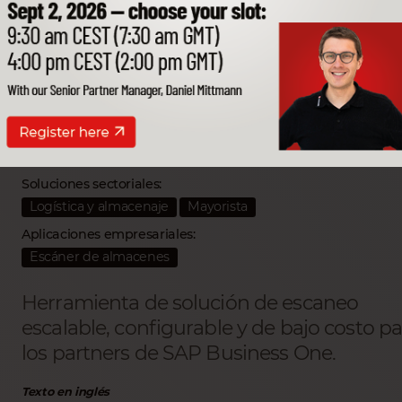
OntegoOne
Partner SSP desarrollador:
commsult AG
Soluciones sectoriales:
Logística y almacenaje
Mayorista
Aplicaciones empresariales:
Escáner de almacenes
Herramienta de solución de escaneo
escalable, configurable y de bajo costo p
los partners de SAP Business One.
Texto en inglés