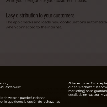
while you configure for your customers needs.
Easy distribution to your customers
The app checks and loads new configurations automatical
when connected to the internet.
ción,
Al hacer clic en OK, aceptas
n nuestra web:
clic en “Rechazar”, las coo
Casos de emergencia
AHOR
al e impressum
marketing) no se guardar
EN T
En casos de emergencia
detallada en nuestra
Priv
 de datos
Paga 
El sitio web no puede funcionar
escribe un ticket
con w
or lo que tienes la opción de rechazarlas.
en el portal de servicios