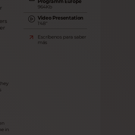
Programm Europe
964Kb
r
Video Presentation
ers
1'48"
er
Escríbenos para saber
más
they
s
en
e in