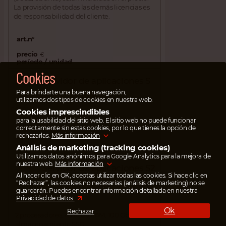
La provisión de todas las demás licencias es
de responsabilidad del cliente.
art.n°
precio
€
período / unidad
Cookies
0130
Servidor de aplicaciones S
Para brindarte una buena navegación,
90 €
utilizamos dos tipos de cookies en nuestra web:
por mes
Cookies imprescindibles
para la usabilidad del sitio web. El sitio web no puede funcionar
2 procesadores, 2 Gb de RAM, 80 Gb de
correctamente sin estas cookies, por lo que tienes la opción de
rechazarlas.
Más información
almacenamiento SSD,
tarjeta de red de 10 Gbit/s
Análisis de marketing (tracking cookies)
Utilizamos datos anónimos para Google Analytics para la mejora de
nuestra web.
Más información
0137
Servidor de aplicaciones S2
Al hacer clic en OK, aceptas utilizar todas las cookies. Si hace clic en
129 €
“Rechazar”, las cookies no necesarias (análisis de marketing) no se
guardarán. Puedes encontrar información detallada en nuestra
por mes
Privacidad de datos.
Ok
Rechazar
2 procesadores, 4 Gb de RAM, 100 Gb de
almacenamiento SSD,