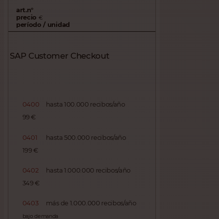
art.n°
precio
€
período / unidad
SAP Customer Checkout
0400
hasta 100.000 recibos/año
99 €
0401
hasta 500.000 recibos/año
199 €
0402
hasta 1.000.000 recibos/año
349 €
0403
más de 1.000.000 recibos/año
bajo demanda