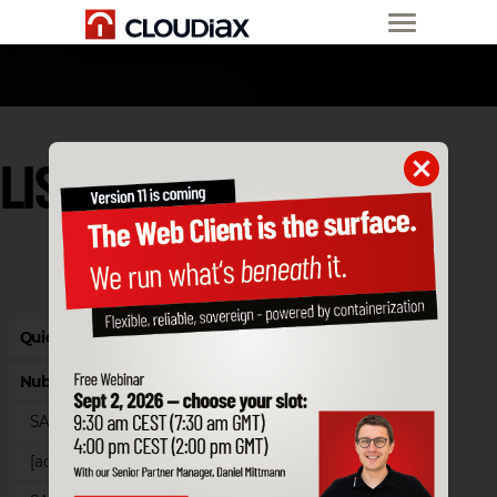
LISTA DE PRECIOS
Quick Starter Edition
Nube Empresarial
SAP Business One Nube
[accantum]