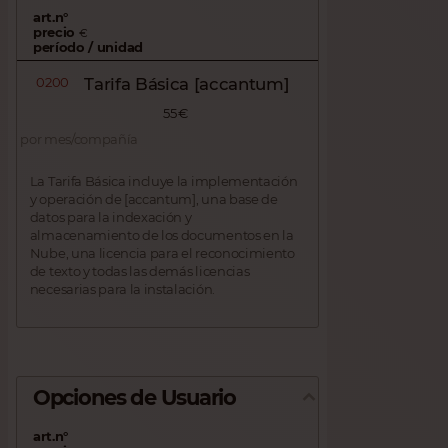
art.n°
precio
€
período / unidad
0200
Tarifa Básica [accantum]
55 €
por mes/compañía
La Tarifa Básica incluye la implementación
y operación de [accantum], una base de
datos para la indexación y
almacenamiento de los documentos en la
Nube, una licencia para el reconocimiento
de texto y todas las demás licencias
necesarias para la instalación.
Opciones de Usuario
art.n°