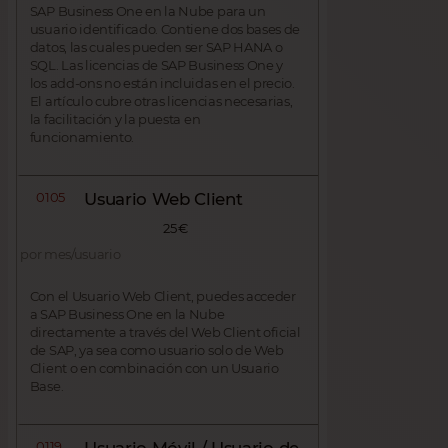
SAP Business One en la Nube para un
usuario identificado. Contiene dos bases de
datos, las cuales pueden ser SAP HANA o
SQL. Las licencias de SAP Business One y
los add-ons no están incluidas en el precio.
El artículo cubre otras licencias necesarias,
la facilitación y la puesta en
funcionamiento.
0105
Usuario Web Client
25 €
por mes/usuario
Con el Usuario Web Client, puedes acceder
a SAP Business One en la Nube
directamente a través del Web Client oficial
de SAP, ya sea como usuario solo de Web
Client o en combinación con un Usuario
Base.
0119
Usuario Móvil / Usuario de