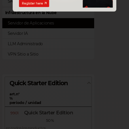
SAP Customer Checkout
Infraestructura en la Nube
Servidor de Aplicaciones
Servidor IA
LLM Administrado
VPN Sitio a Sitio
Quick Starter Edition
art.n°
%
período / unidad
Quick Starter Edition
9901
50 %
en todos los productos