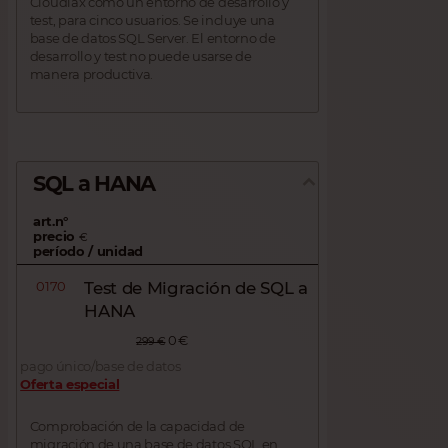
Cloudiax como un entorno de desarrollo y
test, para cinco usuarios. Se incluye una
base de datos SQL Server. El entorno de
desarrollo y test no puede usarse de
manera productiva.
SQL a HANA
art.n°
precio
€
período / unidad
0170
Test de Migración de SQL a
HANA
0 €
299 €
pago único/base de datos
Oferta especial
Comprobación de la capacidad de
migración de una base de datos SQL en