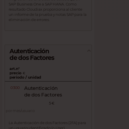
SAP Business One a SAP HANA. Como
resultado Cloudiax proporciona al cliente
un informe de la prueba y notas SAP para la
eliminación de errores.
Autenticación
de dos Factores
art.n°
precio
€
período / unidad
0300
Autenticación
de dos Factores
5 €
por mes/usuario
La Autenticación de dos Factores (2FA) para
un usuario identificado (c-User).