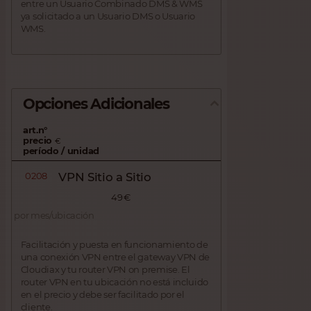
entre un Usuario Combinado DMS & WMS
ya solicitado a un Usuario DMS o Usuario
WMS.
Opciones Adicionales
art.n°
precio
€
período / unidad
0208
VPN Sitio a Sitio
49 €
por mes/ubicación
Facilitación y puesta en funcionamiento de
una conexión VPN entre el gateway VPN de
Cloudiax y tu router VPN on premise. El
router VPN en tu ubicación no está incluido
en el precio y debe ser facilitado por el
cliente.