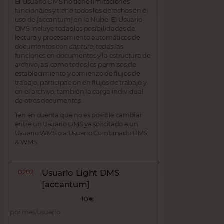
El Usuario DMS no tiene limitaciones
funcionales y tiene todos los derechos en el
uso de [accantum] en la Nube. El Usuario
DMS incluye todas las posibilidades de
lectura y procesamiento automáticos de
documentos con
capture,
todas las
funciones en documentos y la estructura de
archivo, así como todos los permisos de
establecimiento y comienzo de flujos de
trabajo, participación en flujos de trabajo y
en el archivo, también la carga individual
de otros documentos.
Ten en cuenta que no es posible cambiar
entre un Usuario DMS ya solicitado a un
Usuario WMS o a Usuario Combinado DMS
& WMS.
0202
Usuario Light DMS
[accantum]
10 €
por mes/usuario