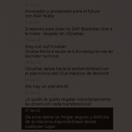
30 Jul 24
Innovador y preparado para el futuro
con ERP Nube
15 Jan 24
3 razones para traer tu SAP Business One a
la nube - alojado en Cloudiax
25 Sep 23
Stay out ouf trouble!
Cloudiax felicita al equipo de la Bundesliga de vela del
Bocholter Yachtclub
09 Jan 23
Cloudiax zarpa hacia la sostenibilidad con
el patrocinio del Club Náutico de Bocholt
23 Sep 22
¡No hay un planeta B!
01 Feb 22
¿A quién le gusta regalar voluntariamente
su dinero en cada transferencia?
27 Jan 22
Da a tus datos un hogar seguro y disfruta
de la máxima disponibilidad desde
cualquier lugar.