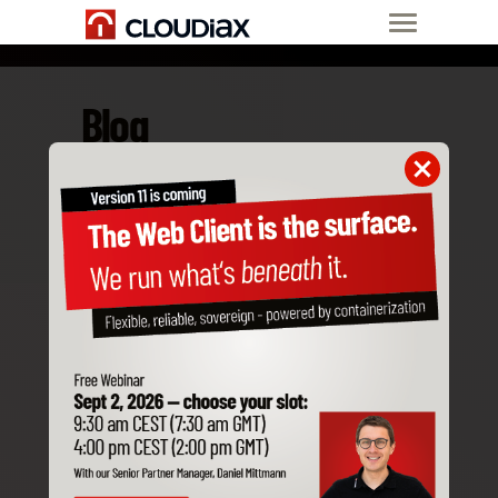
Blog
27 Jan 22
Da a tus datos un
hogar seguro y
disfruta de la
máxima
disponibilidad