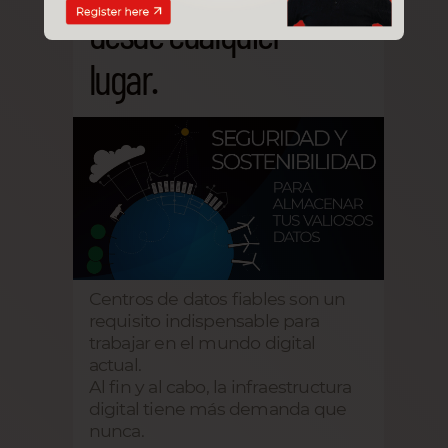
desde cualquier
lugar.
Centros de datos fiables son un
requisito indispensable para
trabajar en el mundo digital
actual.
Al fin y al cabo, la infraestructura
digital tiene más demanda que
nunca.