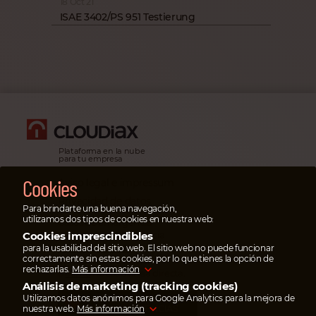
18 Oct 21
ISAE 3402/PS 951 Testierung
Plataforma en la nube
para tu empresa
Cookies
Aviso legal e impressum
Privacidad de datos
Para brindarte una buena navegación,
utilizamos dos tipos de cookies en nuestra web:
Casos de emergencia
En casos de emergencia
Cookies imprescindibles
escribe un ticket
para la usabilidad del sitio web. El sitio web no puede funcionar
correctamente sin estas cookies, por lo que tienes la opción de
en el portal de servicios
rechazarlas.
Más información
o
llama
nuestra línea directa.
Análisis de marketing (tracking cookies)
Utilizamos datos anónimos para Google Analytics para la mejora de
AHORRA HASTA 95%
EN TRANSFERENCIAS
nuestra web.
Más información