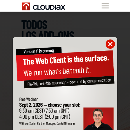
TODOS
LOS ADD-ONS
DE SAP BUSINESS ONE
SON COMPATIBLES
CON CLOUDIAX
Pide ya tu Nube
Privada de SAP B1