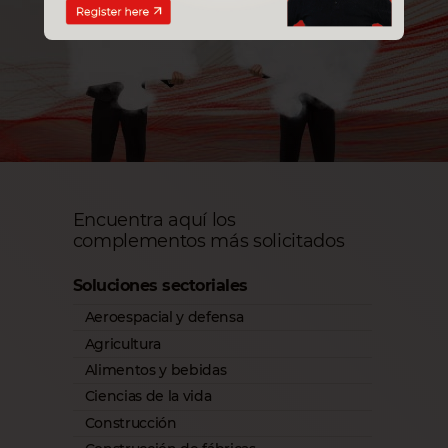
Encuentra aquí los
complementos más solicitados
Soluciones sectoriales
Aeroespacial y defensa
Agricultura
Alimentos y bebidas
Ciencias de la vida
Construcción