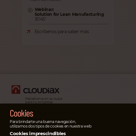
Webinar:
Solution for Lean Manufacturing
30'45"
Escríbenos para saber más
Plataforma en la nube
para tu empresa
Cookies
Aviso legal e impressum
Privacidad de datos
Para brindarte una buena navegación,
utilizamos dos tipos de cookies en nuestra web:
Casos de emergencia
Cookies imprescindibles
En casos de emergencia