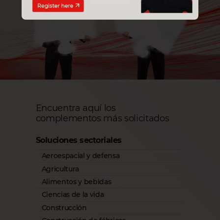
Encuentra aquí los
complementos más solicitados
Soluciones sectoriales
Aeroespacial y defensa
Agricultura
Alimentos y bebidas
Ciencias de la vida
Construcción