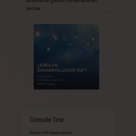
Sistema de gestión de almacenes
Ventas
¿ERES UN
DESARROLLADOR SSP?
Publicita tu
SAP Business One
Add-on
aquí
Coresuite Time
Partner SSP desarrollador: