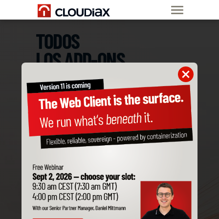
TODOS
LOS ADD-ONS
DE SAP BUSINESS ONE
SON COMPATIBLES
CON CLOUDIAX
Pide ya tu Nube
Privada de SAP B1