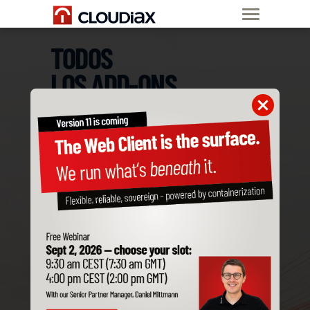
TODOS
LOS ADD-ONS
DE SAP BUSINESS ONE
SON COMPATIBLES
CON CLOUDIAX
Pide ya tu Nube
Privada de SAP B1