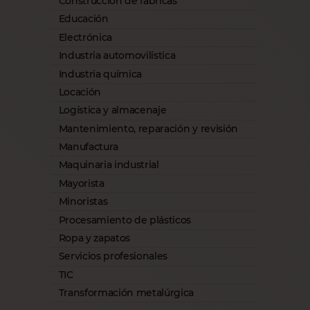
Construcción de fábricas
Educación
Electrónica
Industria automovilística
Industria química
Locación
Logística y almacenaje
Mantenimiento, reparación y revisión
Manufactura
Maquinaria industrial
Mayorista
Minoristas
Procesamiento de plásticos
Ropa y zapatos
Servicios profesionales
TIC
Transformación metalúrgica