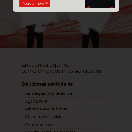
Encuentra aquí los
complementos más solicitados
Soluciones sectoriales
Aeroespacial y defensa
Agricultura
Alimentos y bebidas
Ciencias de la vida
Construcción