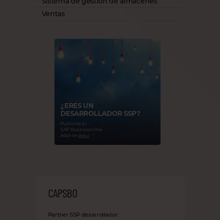
Sistema de gestión de almacenes
Ventas
¿ERES UN
DESARROLLADOR SSP?
Publicita tu
SAP Business One
Add-on
aquí
CAPSBO
Partner SSP desarrollador: