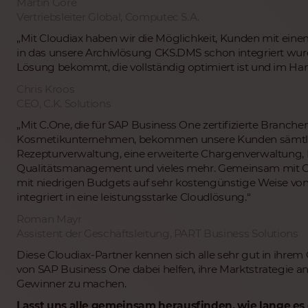
Martin Gore
Vertriebsleiter Global, Computec S.A.
„Mit Cloudiax haben wir die Möglichkeit, Kunden mit ein
in das unsere Archivlösung CKS.DMS schon integriert wur
Lösung bekommt, die vollständig optimiert ist und im H
Chris Kroos
CEO, C.K. Solutions
„Mit C.One, die für SAP Business One zertifizierte Branch
Kosmetikunternehmen, bekommen unsere Kunden sämtlic
Rezepturverwaltung, eine erweiterte Chargenverwaltung, M
Qualitätsmanagement und vieles mehr. Gemeinsam mit Cl
mit niedrigen Budgets auf sehr kostengünstige Weise vo
integriert in eine leistungsstarke Cloudlösung.“
Roman Mayr
Assistent der Geschäftsleitung, PART Business Solutions
Diese Cloudiax-Partner kennen sich alle sehr gut in ihre
von SAP Business One dabei helfen, ihre Marktstrategie 
Gewinner zu machen.
Lasst uns alle gemeinsam herausfinden, wie lange es 