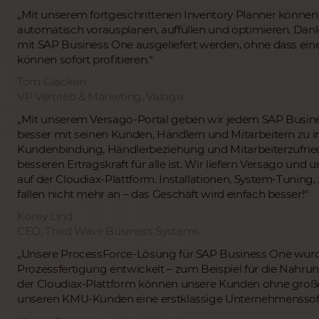
„Mit unserem fortgeschrittenen Inventory Planner können
automatisch vorausplanen, auffüllen und optimieren. Da
mit SAP Business One ausgeliefert werden, ohne dass eine
können sofort profitieren.“
Tom Glacken
VP Vertrieb & Marketing, Valogix
„Mit unserem Versago-Portal geben wir jedem SAP Busin
besser mit seinen Kunden, Händlern und Mitarbeitern zu in
Kundenbindung, Händlerbeziehung und Mitarbeiterzufried
besseren Ertragskraft für alle ist. Wir liefern Versago u
auf der Cloudiax-Plattform. Installationen, System-Tunin
fallen nicht mehr an – das Geschäft wird einfach besser!“
Korey Lind
CEO, Third Wave Business Systems
„Unsere ProcessForce-Lösung für SAP Business One wurde
Prozessfertigung entwickelt – zum Beispiel für die Nahru
der Cloudiax-Plattform können unsere Kunden ohne große In
unseren KMU-Kunden eine erstklassige Unternehmenssof