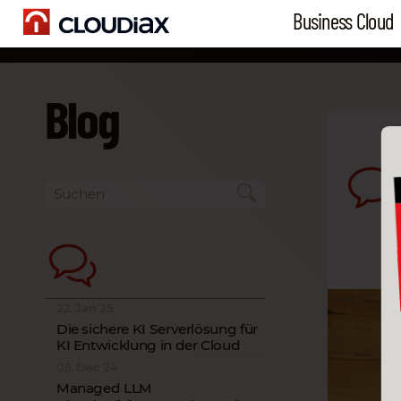
Business Cloud
Blog
22. Jan 25
Die sichere KI Serverlösung für
KI Entwicklung in der Cloud
05. Dec 24
Managed LLM