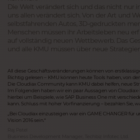
Die Welt verändert sich und das nicht nur 
uns allen verändert sich. Von der Art und W
selbstfahrenden Autos, 3D-gedruckten mens
Menschen müssen ihr Arbeitsleben neu er
auf vollständig neuen Wettbewerb. Das Ges
und alle KMU müssen über neue Strategie
All diese Geschäftsveränderungen können von erstklassig
Richtig gelesen – KMU können heute Tools haben, von dene
Die Cloudiax Community kann KMU dabei helfen, neue St
Im Folgenden haben wir ein paar Aussagen von Cloudiax-
hierbei um Beispiele, wie SAP Business One mit verschie
kann. Schluss mit hoher Vorfinanzierung – bezahlen Sie, wa
„Bei Cloudiax einzusteigen war ein GAME CHANGER für un
Vision 2016 sein.“
Raj Patel
Business Development Manager, Techbiz Infotec Ltd.