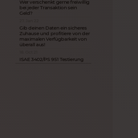
Wer verschenkt gerne freiwillig
bei jeder Transaktion sein
Geld?
27. Jan 22
Gib deinen Daten ein sicheres
Zuhause und profitiere von der
maximalen Verfügbarkeit von
überall aus!
18. Oct 21
ISAE 3402/PS 951 Testierung