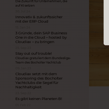
Die Zukunft für Unternehmen, die
auf KI setzen
30. Jul 24
Innovativ & zukunftssicher
mit der ERP Cloud
15. Jan 24
3 Gründe, dein SAP Business
One in die Cloud – hosted by
Cloudiax – zu bringen
25. Sep 23
Stay out ouf trouble!
Cloudiax gratuliert dem Bundesliga-
Team des Bocholter Yachtclub
09. Jan 23
Cloudiax setzt mit dem
Sponsoring des Bocholter
Yachtclubs die Segel für
Nachhaltigkeit
23. Sep 22
Es gibt keinen Planeten B!
01. Feb 22