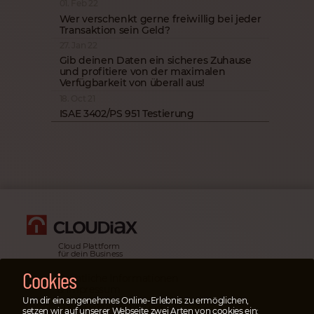
01. Feb 22
Wer verschenkt gerne freiwillig bei jeder
Transaktion sein Geld?
27. Jan 22
Gib deinen Daten ein sicheres Zuhause
und profitiere von der maximalen
Verfügbarkeit von überall aus!
18. Oct 21
ISAE 3402/PS 951 Testierung
Cloud Plattform
für dein Business
Cookies
Rechtliche Informationen
& Impressum
Um dir ein angenehmes Online-Erlebnis zu ermöglichen,
Datenschutz­erklärung
setzen wir auf unserer Webseite zwei Arten von cookies ein: