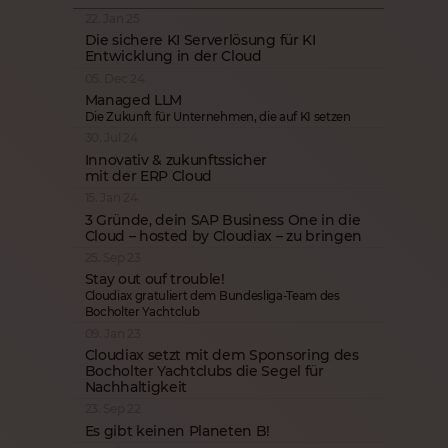
22. Jan 25
Die sichere KI Serverlösung für KI
Entwicklung in der Cloud
05. Dec 24
Managed LLM
Die Zukunft für Unternehmen, die auf KI setzen
30. Jul 24
Innovativ & zukunftssicher
mit der ERP Cloud
15. Jan 24
3 Gründe, dein SAP Business One in die
Cloud – hosted by Cloudiax – zu bringen
25. Sep 23
Stay out ouf trouble!
Cloudiax gratuliert dem Bundesliga-Team des
Bocholter Yachtclub
09. Jan 23
Cloudiax setzt mit dem Sponsoring des
Bocholter Yachtclubs die Segel für
Nachhaltigkeit
23. Sep 22
Es gibt keinen Planeten B!