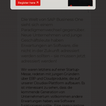
Die Welt von SAP Business One
sieht sich einem
Paradigmenwechsel gegenüber.
Neue Unternehmen und junge
Geschäftsleute haben
Erwartungen an Software, die
nicht in der Zukunft adressiert
werden sollten – sie müssen jetzt
adressiert werden!
Wir waren letztens auf einer Startup-
Messe, redeten mit jungen Gründern
über ERP und Cloudprodukte, die auf
unserer Cloudiax-Plattform aufbauen. Es
ist interessant zu sehen, dass die
kommende Generation von
Unternehmertum vollkommen andere
Erwartungen haben, wie Software
funktionieren sollte. „Eine preisgünstige