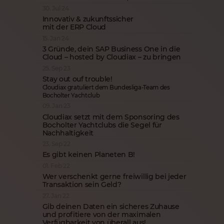
30. Jul 24
Innovativ & zukunftssicher
mit der ERP Cloud
15. Jan 24
3 Gründe, dein SAP Business One in die
Cloud – hosted by Cloudiax – zu bringen
25. Sep 23
Stay out ouf trouble!
Cloudiax gratuliert dem Bundesliga-Team des
Bocholter Yachtclub
09. Jan 23
Cloudiax setzt mit dem Sponsoring des
Bocholter Yachtclubs die Segel für
Nachhaltigkeit
23. Sep 22
Es gibt keinen Planeten B!
01. Feb 22
Wer verschenkt gerne freiwillig bei jeder
Transaktion sein Geld?
27. Jan 22
Gib deinen Daten ein sicheres Zuhause
und profitiere von der maximalen
Verfügbarkeit von überall aus!