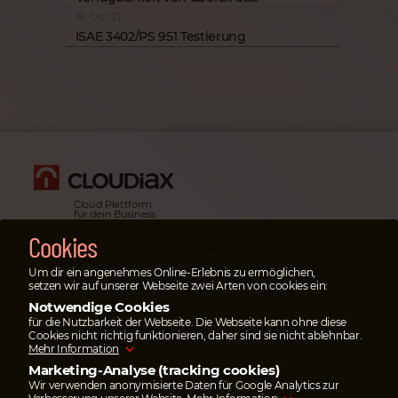
18. Oct 21
ISAE 3402/PS 951 Testierung
Cloud Plattform
für dein Business
Cookies
Rechtliche Informationen
& Impressum
Um dir ein angenehmes Online-Erlebnis zu ermöglichen,
Datenschutz­erklärung
setzen wir auf unserer Webseite zwei Arten von cookies ein:
Notwendige Cookies
Notfälle
für die Nutzbarkeit der Webseite. Die Webseite kann ohne diese
Im Notfall
öffne bitte
Cookies nicht richtig funktionieren, daher sind sie nicht ablehnbar.
ein Ticket
im Serviceportal.
Mehr Information
Du kannst auch unsere Emergency-
Marketing-Analyse (tracking cookies)
Hotline
anrufen
.
Wir verwenden anonymisierte Daten für Google Analytics zur