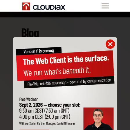
Blog
30. Oct 17
BI360: Reporting,
Dashboards and
budgeting live on
SAP B1