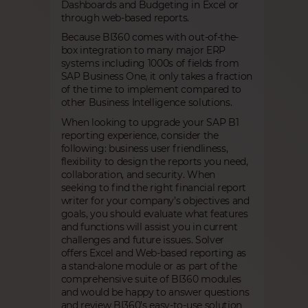
Dashboards and Budgeting in Excel or
through web-based reports.
Because BI360 comes with out-of-the-
box integration to many major ERP
systems including 1000s of fields from
SAP Business One, it only takes a fraction
of the time to implement compared to
other Business Intelligence solutions.
When looking to upgrade your SAP B1
reporting experience, consider the
following: business user friendliness,
flexibility to design the reports you need,
collaboration, and security. When
seeking to find the right financial report
writer for your company’s objectives and
goals, you should evaluate what features
and functions will assist you in current
challenges and future issues. Solver
offers Excel and Web-based reporting as
a stand-alone module or as part of the
comprehensive suite of BI360 modules
and would be happy to answer questions
and review BI360’s easy-to-use solution