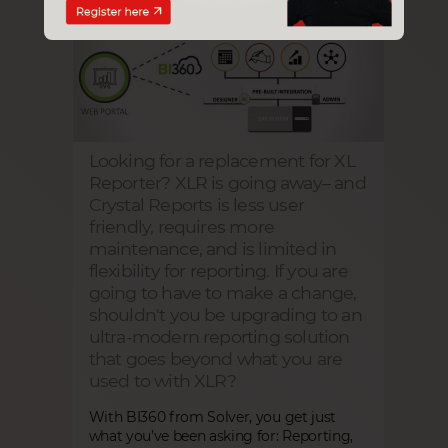
Looking for a replacement for XL
Reporter? XLR is going away– and
Crystal Reports is less user
friendly, requires more
maintenance, and is limited in
flexibility for reporting. If you are
going to have to make a change,
shouldn't you be upgrading to an
ultra-modern reporting solution
that goes beyond what you are
used to with XLR?
With BI360 from Solver, you get just
what you’ve been asking for: Reporting,