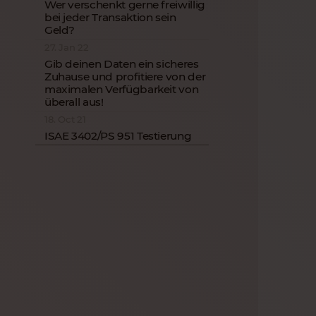
Wer verschenkt gerne freiwillig
bei jeder Transaktion sein
Geld?
27. Jan 22
Gib deinen Daten ein sicheres
Zuhause und profitiere von der
maximalen Verfügbarkeit von
überall aus!
18. Oct 21
ISAE 3402/PS 951 Testierung