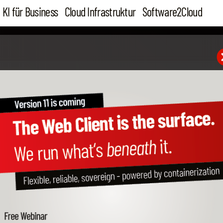
KI für Business
Cloud Infrastruktur
Software2Cloud
27. Jan 21
Homeoffice während de
Pandemie: Cloudiax als V
Remote-Arbeit!