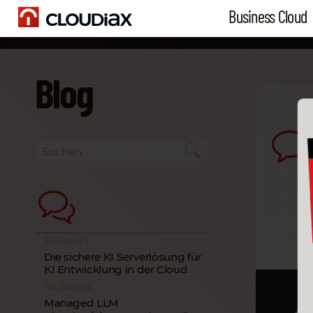
Business Cloud
Blog
22. Jan 25
Die sichere KI Serverlösung für
KI Entwicklung in der Cloud
05. Dec 24
Managed LLM