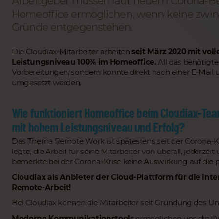
Arbeitgeber müssen laut neuem Corona-Bes
Homeoffice ermöglichen, wenn keine zwi
Gründe entgegenstehen.
Die Cloudiax-Mitarbeiter arbeiten
seit März 2020 mit vol
Leistungsniveau 100% im Homeoffice.
All das benötigte
Vorbereitungen, sondern konnte direkt nach einer E-Mai
umgesetzt werden.
Wie funktioniert Homeoffice beim Cloudiax-Te
mit hohem Leistungsniveau und Erfolg?
Das Thema Remote Work ist spätestens seit der Corona-Kri
legte, die Arbeit für seine Mitarbeiter von überall, jederz
bemerkte bei der Corona-Krise keine Auswirkung auf die
Cloudiax als Anbieter der Cloud-Plattform für die inte
Remote-Arbeit!
Bei Cloudiax können die Mitarbeiter seit Gründung des U
Moderne Kommunikationstools
ermöglichen uns die D