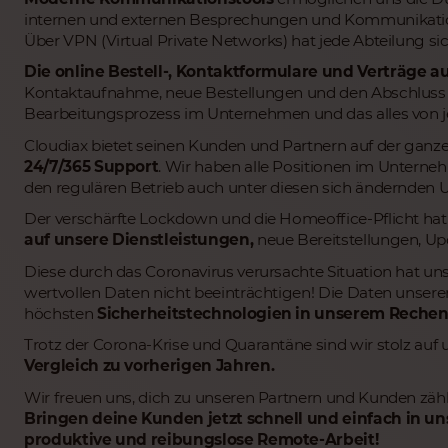
internen und externen Besprechungen und Kommunikati
Über VPN (Virtual Private Networks) hat jede Abteilung si
Die online Bestell-, Kontaktformulare und Verträge a
Kontaktaufnahme, neue Bestellungen und den Abschluss n
Bearbeitungsprozess im Unternehmen und das alles von j
Cloudiax bietet seinen Kunden und Partnern auf der ganz
24/7/365 Support
. Wir haben alle Positionen im Untern
den regulären Betrieb auch unter diesen sich ändernden 
Der verschärfte Lockdown und die Homeoffice-Pflicht ha
auf unsere Dienstleistungen,
neue Bereitstellungen, Up
Diese durch das Coronavirus verursachte Situation hat u
wertvollen Daten nicht beeinträchtigen! Die Daten unsere
höchsten
Sicherheitstechnologien in unserem Reche
Trotz der Corona-Krise und Quarantäne sind wir stolz auf
Vergleich zu vorherigen Jahren.
Wir freuen uns, dich zu unseren Partnern und Kunden zähl
Bringen deine Kunden jetzt schnell und einfach in u
produktive und reibungslose Remote-Arbeit!