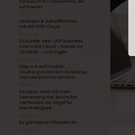
Die Zukunft für Unternehmen, die
auf KI setzen
30. Jul 24
Innovativ & zukunftssicher
mit der ERP Cloud
15. Jan 24
3 Gründe, dein SAP Business
One in die Cloud – hosted by
Cloudiax – zu bringen
25. Sep 23
Stay out ouf trouble!
Cloudiax gratuliert dem Bundesliga-
Team des Bocholter Yachtclub
09. Jan 23
Cloudiax setzt mit dem
Sponsoring des Bocholter
Yachtclubs die Segel für
Nachhaltigkeit
23. Sep 22
Es gibt keinen Planeten B!
01. Feb 22