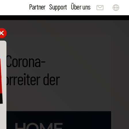
Partner
Support
Über uns
r Corona-
orreiter der