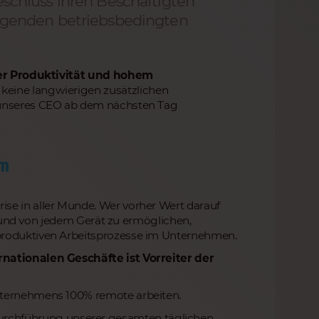
chluss ihren Beschäftigten
ngenden betriebsbedingten
ler Produktivität und hohem
 keine langwierigen zusätzlichen
l unseres CEO ab dem nächsten Tag
am
se in aller Munde. Wer vorher Wert darauf
eit und von jedem Gerät zu ermöglichen,
 produktiven Arbeitsprozesse im Unternehmen.
rnationalen Geschäfte ist Vorreiter der
nternehmens 100% remote arbeiten.
urchführung unserer gesamten täglichen