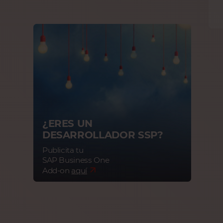
¿ERES UN
DESARROLLADOR SSP?
Publicita tu
SAP Business One
Add-on
aquí