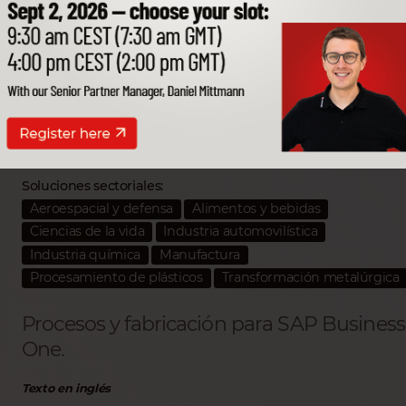
CompuTec ProcessFor
Partner SSP desarrollador:
CompuTec SA
Soluciones sectoriales:
Aeroespacial y defensa
Alimentos y bebidas
Ciencias de la vida
Industria automovilística
Industria química
Manufactura
Procesamiento de plásticos
Transformación metalúrgica
Procesos y fabricación para SAP Business
One.
Texto en inglés