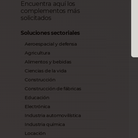
Encuentra aquí los
complementos más
solicitados
Soluciones sectoriales
Aeroespacial y defensa
Agricultura
Alimentos y bebidas
Ciencias de la vida
Construcción
Construcción de fábricas
Educación
Electrónica
Industria automovilística
Industria química
Locación