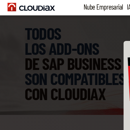
Nube Empresarial
I
TODOS
LOS ADD-ONS
DE SAP BUSINESS 
SON COMPATIBLES
CON CLOUDIAX