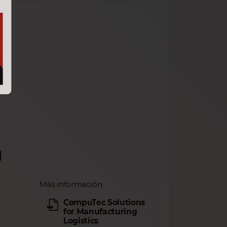
ce
Más información
CompuTec Solutions
for Manufacturing
Logistics