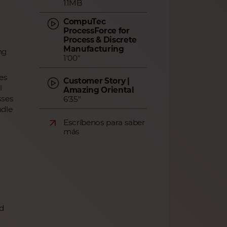
11MB
CompuTec
ProcessForce for
Process & Discrete
Manufacturing
ng
1'00"
es
Customer Story |
l
Amazing Oriental
sses
6'35"
ndle
Escríbenos para saber
más
d