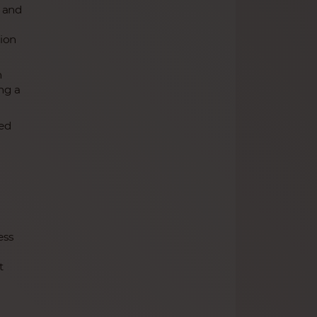
s and
ion
h
ing a
ted
ess
t